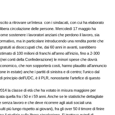
iuscito a ritrovare un’intesa con i sindacati, con cui ha elaborato
a libera circolazione delle persone. Mercoledì 17 maggio ha
me sostenere i lavoratori anziani che perdono il lavoro, sia
formativo, ma in particolare introducendo una rendita ponte che
 gratuiti ai disoccupati che, dai 60 anni in avanti, sarebbero
stimato di 100 milioni di franchi all’anno all’inizio, fino a 2-300
(nei conti della Confederazione) le minori spese che dovrà
 economico, che non sopporterà costi, hanno plaudito all’annuncio
e in estate) anche i partiti di sinistra e di centro; l’unico dal
 principio dell’UDC, è il PLR, nonostante l’artefice di questo
 2014 la classe di età che ha votato in misura maggiore per
a quella fra i 50 e i 59 anni. Anche se le statistiche dettagliate
re senza lavoro e che deve ricorrere agli aiuti sociali una
ti più lungo rispetto ai giovani), fra gli over 50 il timore di finire
 il giudizio sulla libera circolazione. Si trattava quindi di