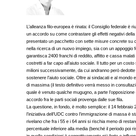
L’alleanza filo-europea è rinata: il Consiglio federale è r
un accordo su come contrastare gli effetti negativi dell
presentato un pacchetto con sette misure concrete su co
nella ricerca di un nuovo impiego, sia con un appoggio 
garantisca 2400 franchi di reddito, affitto e cassa malati
costretti a far capo all’aiuto sociale. Il tutto per un costo 
milioni successivamente, da cui andranno però dedotte 
sostenere l’aiuto sociale. Oltre ai sindacati e al mondo
di massima (il testo definitivo verrà messo in consultazion
quale è venuto qualche mugugno, a parte l’opposizione di
accordo fra le parti sociali provenga dalle sue fila.
La questione, in fondo, è molto semplice: il 14 febbraio
l’iniziativa dell’UDC contro l’immigrazione di massa è stat
rivelano che fra i 55 e i 64 anni si rischia meno di resta
percentuale inferiore alla media (benché il periodo poi risul
in quelle condizioni è soggettivamente più forte e influenza