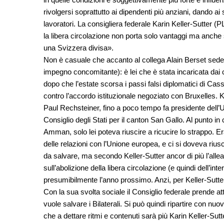
rivolgersi soprattutto ai dipendenti più anziani, dando ai
lavoratori. La consigliera federale Karin Keller-Sutter 
la libera circolazione non porta solo vantaggi ma anche
una Svizzera divisa».
Non è casuale che accanto al collega Alain Berset sede
impegno concomitante): è lei che è stata incaricata dai co
dopo che l’estate scorsa i passi falsi diplomatici di Ca
contro l’accordo istituzionale negoziato con Bruxelles. Kel
Paul Rechsteiner, fino a poco tempo fa presidente dell
Consiglio degli Stati per il canton San Gallo. Al punto in
Amman, solo lei poteva riuscire a ricucire lo strappo. Er
delle relazioni con l’Unione europea, e ci si doveva riusc
da salvare, ma secondo Keller-Sutter ancor di più l’alle
sull’abolizione della libera circolazione (e quindi dell’in
presumibilmente l’anno prossimo. Anzi, per Keller-Sutter
Con la sua svolta sociale il Consiglio federale prende a
vuole salvare i Bilaterali. Si può quindi ripartire con nuo
che a dettare ritmi e contenuti sarà più Karin Keller-Sut