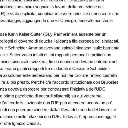
 sindacati un chiaro segnale in favore della protezione dei
(PLR) è stata esplicita: «dobbiamo essere onesti e riconoscere che
 svantaggi», aggiungendo che «il Consiglio federale non vuole
sse Karin Keller-Sutter (Guy Parmelin era assente per un
lleghi di governo di ricucire l’alleanza filo-europea coi sindacati,
ssis e Schneider-Amman avevano spinto i sindacati sulle barricate
ler-Sutter vanta infatti ottimi rapporti personali e politici con
’Unione sindacale svizzera, fin da quando sedevano entrambi nel
 cui erano giunti i rapporti fra sindacati e Cassis e Schneider-
a assolutamente necessario per non far crollare l’intero castello
ire al più presto. Perché c’è l’accordo istituzionale con Bruxelles
anza doveva risorgere per contrastare l’iniziativa dell’UDC
tero primo pacchetto di accordi bilaterali) su cui voteremo
 l’accordo istituzionale con l’UE può attendere ancora un po’.
tto di non poter prescindere dalla difesa del mondo del lavoro se
vo slancio nelle relazioni con l’UE. Tuttavia, l’impressione oggi è
ter che Ignazio Cassis.