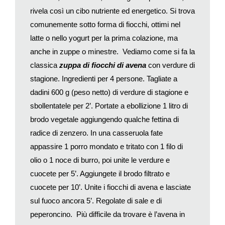
farcite con prugne schiacciate e fritte; il
Kaiserschmarren
(così
rivela così un cibo nutriente ed energetico. Si trova
detto perché gradito al Kaiser), sorta di frittata dolce con
comunemente sotto forma di fiocchi, ottimi nel
albumi montati a neve, servita a pezzettini; i
Salzburger
latte o nello yogurt per la prima colazione, ma
Nockerln
, soffici, aromatizzati variamente e guarniti con
marmellate o salse.
anche in zuppe o minestre. Vediamo come si fa la
Famoso anche il caffè austriaco, disponibile in varie versioni,
classica
zuppa di fiocchi di avena
con verdure di
dal piccolo
Mokka
– sorta di espresso – all’abbondante
stagione. Ingredienti per 4 persone. Tagliate a
grosser Schwarzer
. Panna (montata o liquida) o latte
dadini 600 g (peso netto) di verdure di stagione e
accompagnano spesso questa bevanda.
sbollentatele per 2’. Portate a ebollizione 1 litro di
brodo vegetale aggiungendo qualche fettina di
radice di zenzero. In una casseruola fate
appassire 1 porro mondato e tritato con 1 filo di
olio o 1 noce di burro, poi unite le verdure e
cuocete per 5’. Aggiungete il brodo filtrato e
cuocete per 10’. Unite i fiocchi di avena e lasciate
sul fuoco ancora 5’. Regolate di sale e di
peperoncino. Più difficile da trovare è l’avena in