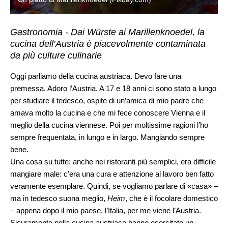
Gastronomia - Dai Würste ai Marillenknoedel, la
cucina dell’Austria è piacevolmente contaminata
da più culture culinarie
Oggi parliamo della cucina austriaca. Devo fare una
premessa. Adoro l’Austria. A 17 e 18 anni ci sono stato a lungo
per studiare il tedesco, ospite di un’amica di mio padre che
amava molto la cucina e che mi fece conoscere Vienna e il
meglio della cucina viennese. Poi per moltissime ragioni l’ho
sempre frequentata, in lungo e in largo. Mangiando sempre
bene.
Una cosa su tutte: anche nei ristoranti più semplici, era difficile
mangiare male: c’era una cura e attenzione al lavoro ben fatto
veramente esemplare. Quindi, se vogliamo parlare di «casa» –
ma in tedesco suona meglio,
Heim
, che è il focolare domestico
– appena dopo il mio paese, l’Italia, per me viene l’Austria.
Sicuramente nella cucina austriaca hanno esercitato un