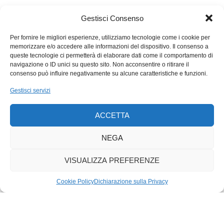
modifiche nella distribuzione, come fa per l’appunto
l’argomento che oppone l’evoluzione dei salari a quella dei
Gestisci Consenso
profitti. Anche l’evoluzione del rapporto tra salario reale e
salario nominale può, in un periodo di inflazione bassa come
Per fornire le migliori esperienze, utilizziamo tecnologie come i cookie per
memorizzare e/o accedere alle informazioni del dispositivo. Il consenso a
l’attuale, servire a spiegare il perché del ritardo dei salari anche
queste tecnologie ci permetterà di elaborare dati come il comportamento di
se, personalmente, non reputiamo che il potere d’acquisto sia,
navigazione o ID unici su questo sito. Non acconsentire o ritirare il
negli ultimi anni, cresciuto più rapidamente del salario
consenso può influire negativamente su alcune caratteristiche e funzioni.
nominale. Infine crediamo che, a questi argomenti, andrebbe
Gestisci servizi
però aggiunto anche l’effetto frenante sui salari dovuto alla
presenza di una sempre abbondante domanda di lavoro.
ACCETTA
NEGA
VISUALIZZA PREFERENZE
Cookie Policy
Dichiarazione sulla Privacy