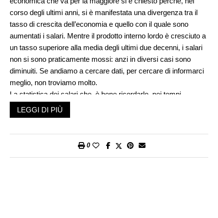
economica che va per la maggiore si è chiesto perché, nel
corso degli ultimi anni, si è manifestata una divergenza tra il
tasso di crescita dell’economia e quello con il quale sono
aumentati i salari. Mentre il prodotto interno lordo è cresciuto a
un tasso superiore alla media degli ultimi due decenni, i salari
non si sono praticamente mossi: anzi in diversi casi sono
diminuiti. Se andiamo a cercare dati, per cercare di informarci
meglio, non troviamo molto.
La statistica dei salari che, è bene ricordarlo, nei tempi
moderni è quella che, con il censimento della popolazione e
LEGGI DI PIÙ
l’indice dei prezzi al consumo, ha fatto nascere gli uffici di
statistica pubblici, è sempre stata considerata come un
documento da trattare con grande discrezione. Prima di
0
essere preparata dall’Ufficio federale di statistica, la statistica
dei salari veniva elaborata dalla Seco. Per tanti anni la Seco
non pubblicò dati sul livello salariale ma solo sulle variazioni
del salario, da un anno all’altro. Una volta che, per caso, ebbi
l’occasione di pranzare con il responsabile di allora di questa
statistica gli chiesi il perché di tanta discrezione. Mi spiegò che