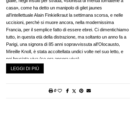
gialle, negli insulti per strada, «sionista di merda tornatene a
casa», come ha detto un manipolo di gilet jaunes
all’intellettuale Alain Finkielkraut la settimana scorsa, e nelle
uccisioni, perché si muore ancora, nella modernissima
Francia, per il semplice fatto di essere ebrei. Ci dimentichiamo
tutto, in questa età della distrazione, ma soltanto un anno fa a
Parigi, una signora di 85 anni sopravvissuta all’Olocausto,
Mireille Knoll, è stata accoltellata undici volte nel suo letto, e
poi bruciata viva (se era ancora viva).
I dati del Ministero dell’interno dicono che l’antisemitismo è
LEGGI DI PIÙ
cresciuto del 74 per cento: 541 episodi nel 2018, nel 2017
erano stati 311. Nicole Yardeni, che era a capo del Consiglio
delle istituzioni ebraiche di Tolosa quando, nel 2012, il giovane
0
Mohammed Merah assaltò una scuola ebraica in città, ha fatto
un commento preciso: «Ho l’impressione che quel che
avveniva soltanto su internet, i fantasmi del complottismo
antisemita, si sia riversato nelle strade, a viso scoperto.
È come se il tabù della Seconda guerra mondiale sia stato
superato». L’antisemitismo è stato sdoganato, e le