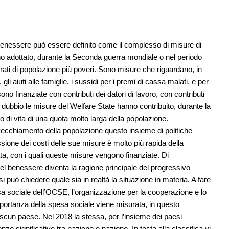
del benessere può essere definito come il complesso di misure di
nno adottato, durante la Seconda guerra mondiale o nel periodo
rati di popolazione più poveri. Sono misure che riguardano, in
li aiuti alle famiglie, i sussidi per i premi di cassa malati, e per
ono finanziate con contributi dei datori di lavoro, con contributi
i dubbio le misure del Welfare State hanno contribuito, durante la
o di vita di una quota molto larga della popolazione.
invecchiamento della popolazione questo insieme di politiche
ressione dei costi delle sue misure è molto più rapida della
ta, con i quali queste misure vengono finanziate. Di
el benessere diventa la ragione principale del progressivo
 può chiedere quale sia in realtà la situazione in materia. A fare
pesa sociale dell’OCSE, l’organizzazione per la cooperazione e lo
mportanza della spesa sociale viene misurata, in questo
scun paese. Nel 2018 la stessa, per l’insieme dei paesi
ze significative tra nazione e nazione. In testa alla classifica vi