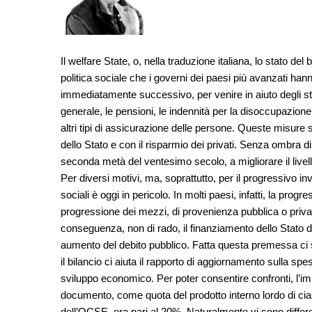
Il welfare State, o, nella traduzione italiana, lo stato 
politica sociale che i governi dei paesi più avanzati ha
immediatamente successivo, per venire in aiuto degli st
generale, le pensioni, le indennità per la disoccupazione, g
altri tipi di assicurazione delle persone. Queste misure s
dello Stato e con il risparmio dei privati. Senza ombra d
seconda metà del ventesimo secolo, a migliorare il livell
Per diversi motivi, ma, soprattutto, per il progressivo 
sociali è oggi in pericolo. In molti paesi, infatti, la prog
progressione dei mezzi, di provenienza pubblica o priva
conseguenza, non di rado, il finanziamento dello Stato d
aumento del debito pubblico. Fatta questa premessa ci si
il bilancio ci aiuta il rapporto di aggiornamento sulla s
sviluppo economico. Per poter consentire confronti, l’i
documento, come quota del prodotto interno lordo di cia
dell’OCSE, era pari al 20%. Naturalmente vi sono differen