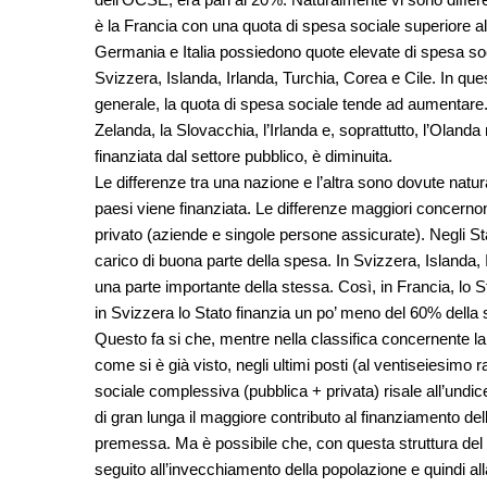
è la Francia con una quota di spesa sociale superiore al
Germania e Italia possiedono quote elevate di spesa soc
Svizzera, Islanda, Irlanda, Turchia, Corea e Cile. In ques
generale, la quota di spesa sociale tende ad aumentare
Zelanda, la Slovacchia, l’Irlanda e, soprattutto, l’Olanda 
finanziata dal settore pubblico, è diminuita.
Le differenze tra una nazione e l’altra sono dovute natur
paesi viene finanziata. Le differenze maggiori concernono
privato (aziende e singole persone assicurate). Negli Sta
carico di buona parte della spesa. In Svizzera, Islanda, 
una parte importante della stessa. Così, in Francia, lo 
in Svizzera lo Stato finanzia un po’ meno del 60% della 
Questo fa si che, mentre nella classifica concernente la
come si è già visto, negli ultimi posti (al ventiseiesimo 
sociale complessiva (pubblica + privata) risale all’undi
di gran lunga il maggiore contributo al finanziamento del
premessa. Ma è possibile che, con questa struttura del f
seguito all’invecchiamento della popolazione e quindi alla