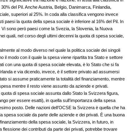
 30% del Pil. Anche Austria, Belgio, Danimarca, Finlandia,
iale, superiori al 25%. In coda alla classifica vengono invece
ti paesi la quota della spesa sociale è inferiore al 16% del Pil. In
. Vi sono però paesi come la Svezia, la Slovenia, la Nuova
nei quali, nel corso degli ultimi decenni la quota di spesa sociale,
almente al modo diverso nel quale la politica sociale dei singoli
 il modo con il quale la spesa viene ripartita tra Stato e settore
ti con una quota di spesa sociale elevata, è lo Stato che si fa
Irlanda e via dicendo, invece, è il settore privato ad assumersi
Stato si assume praticamente la totalità del finanziamento, mentre
spesa mentre il resto viene assunto da aziende e privati.
 quota di spesa sociale assunta dallo Stato la Svizzera figura,
rango per essere esatti), in quella sull’importanza della spesa
cesimo posto. Delle nazioni dell’OCSE la Svizzera è quella che ha
la spesa sociale da parte delle aziende e dei privati. È una buona
inanziamento della spesa sociale, la Svizzera, in futuro, in
 flessione dei contributi da parte dei privati, potrebbe trovare