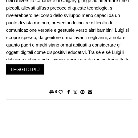
dell’Università canadese di Calgary giunge ad affermare che i
piccoli, allevati all’uso precoce di queste tecnologie, si
rivelerebbero nel corso dello sviluppo meno capaci da un
punto di vista motorio, presentando inoltre difficoltà di
comunicazione verbale e gestuale verso altri bambini. Luigi si
scopre spesso, da genitore ormai avanti negli anni, a notare
quanto padri e madri siano ormai abituati a considerare gli
oggetti digitali come dispositivi educativi. Tra sé e sé Luigi li
definisce scherzando, invece, «armi paralizzanti». Soprattutto
quando li vede usare per disinnescare i momenti critici della
LEGGI DI PIÙ
professione genitoriale.
Nel caso di questa notizia, però, Luigi è colpito piuttosto dalla
chiusura dell’articolo. Gli stessi psicologi invitano i genitori
0
all’uso del buonsenso per decidere come e quando esporre i
pargoli all’uso dei dispositivi elettronici di cui sopra. La ricetta
sembra proprio minimalista e anche un po’ disperata. Ma,
fermandosi un momento a riflettere, Luigi ha l’impressione che
a stridere in tutto questo contesto sia proprio il termine di
«buonsenso». È quello a non andar per nulla d’accordo con il