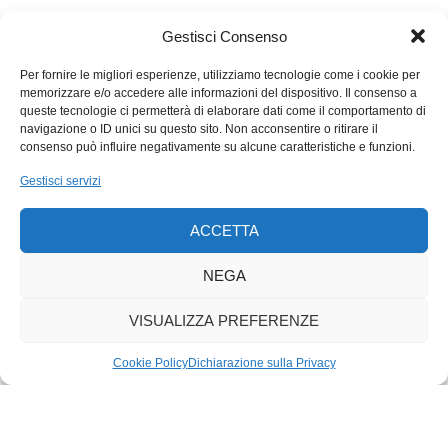
Macron riesce ad approfittare delle divisioni della sua
opposizione. La destra è sempre in crisi identitaria, e il
Gestisci Consenso
«Monde» sta pubblicando in queste settimane dei dossier sul
malessere gollista che deve risultare parecchio doloroso tra i
Per fornire le migliori esperienze, utilizziamo tecnologie come i cookie per
memorizzare e/o accedere alle informazioni del dispositivo. Il consenso a
Républicains: ci sono le liti e le debolezze dei loro leader, tutte
queste tecnologie ci permetterà di elaborare dati come il comportamento di
messe in fila. I gilet gialli poi fanno gola sia a Marine Le Pen a
navigazione o ID unici su questo sito. Non acconsentire o ritirare il
destra sia a Jean-Luc Mélenchon, ma dopo un iniziale idillio, i
consenso può influire negativamente su alcune caratteristiche e funzioni.
due stanno cercando, almeno pubblicamente, di prendere le
Gestisci servizi
distanze l’uno dall’altro: ai loro elettorati l’alleanza sembra
davvero innaturale, per quanto la realtà dimostri che mai come
ACCETTA
ora gli estremi abbiano punti di contatto sempre più evidenti.
Per disinnescare entrambi, Macron li ha invitati all’Eliseo per
NEGA
un dialogo costruttivo: la trappola perfetta.
VISUALIZZA PREFERENZE
Cookie Policy
Dichiarazione sulla Privacy