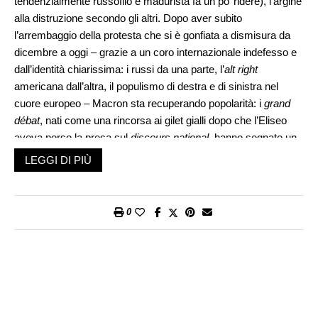
tendenzialmente russofilo e madurista fa un po’ ridere), l’argine
alla distruzione secondo gli altri. Dopo aver subito
l’arrembaggio della protesta che si è gonfiata a dismisura da
dicembre a oggi – grazie a un coro internazionale indefesso e
dall’identità chiarissima: i russi da una parte, l’
alt right
americana dall’altra, il populismo di destra e di sinistra nel
cuore europeo – Macron sta recuperando popolarità: i
grand
débat
, nati come una rincorsa ai gilet gialli dopo che l’Eliseo
aveva perso la presa sul
discours national
, hanno segnato un
cambiamento importante. In questi incontri con i cittadini,
LEGGI DI PIÙ
Macron dà il meglio di sé, ha ritrovato la grinta da candidato
outsider delle presidenziali, è spigliato, diretto, convincente. Ha
dalla sua la forza della ragionevolezza, che di questi tempi è
0
merce rara nel dibattito europeo: la guerra per la normalità, per
il buon senso, è tornata a essere prioritaria nel fronte
antipopulista, e a chi si lamenta che è un po’ noiosa, Macron
offre in cambio le dichiarazioni esagitate e poco edificanti dei
gilet gialli. I quali come si sa non sono tutti uguali: ci sono quelli
più moderati che vogliono offrire una visione alternativa a