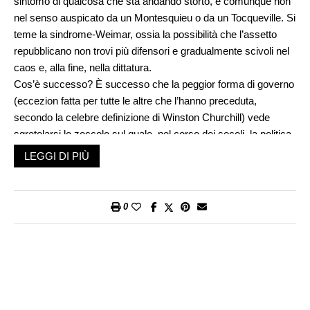
sintomo di qualcosa che sta andando storto, e comunque non
nel senso auspicato da un Montesquieu o da un Tocqueville. Si
teme la sindrome-Weimar, ossia la possibilità che l’assetto
repubblicano non trovi più difensori e gradualmente scivoli nel
caos e, alla fine, nella dittatura.
Cos’è successo? È successo che la peggior forma di governo
(eccezion fatta per tutte le altre che l’hanno preceduta,
secondo la celebre definizione di Winston Churchill) vede
sgretolarsi lo zoccolo sul quale, nel corso dei secoli, la politica
illuminata aveva costruito l’impalcatura dello Stato moderno
LEGGI DI PIÙ
imperniata sulla divisione dei poteri, il primato della legge, i
meccanismi di controllo; in una parola, su una serie di norme
fissate nelle Costituzioni repubblicane.
0
I testi classici sono soliti collocare la democrazia nell’alveo
delle regole del gioco (v. per tutti
Il futuro della democrazia
di
Norberto Bobbio, più volte riedito). La democrazia è
l’ordinamento che prevede pesi e contrappesi al fine di evitare
derive monocratiche, e che non contempla deleghe in bianco a
favore di un’unica istanza (di un’unica persona). Rinunciare a