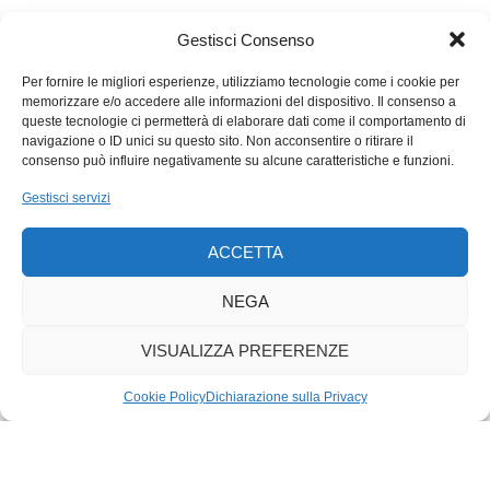
con simboli minacciosi. Promette di abolire le deleghe, i
parlamenti e le soluzioni di compromesso, tutti canali
Gestisci Consenso
considerati irrispettosi dell’autentica volontà popolare. Glorifica
la tecno-democrazia digitale, sottacendone i risvolti negativi, i
Per fornire le migliori esperienze, utilizziamo tecnologie come i cookie per
memorizzare e/o accedere alle informazioni del dispositivo. Il consenso a
rischi e le fragilità in fatto di sicurezza e segretezza del voto.
queste tecnologie ci permetterà di elaborare dati come il comportamento di
Ma proprio l’esperienza elvetica insegna che democrazia
navigazione o ID unici su questo sito. Non acconsentire o ritirare il
diretta e democrazia rappresentativa sono due piatti diversi
consenso può influire negativamente su alcune caratteristiche e funzioni.
della stessa bilancia, che l’una non può funzionare
Gestisci servizi
correttamente senza l’altra, che esaltare la prima e
demonizzare la seconda genera effetti distorsivi
ACCETTA
antidemocratici, tra cui la «dittatura della maggioranza»
denunciata da Alexis de Tocqueville nel suo trattato
Della
NEGA
democrazia in America
(1835).
VISUALIZZA PREFERENZE
Cookie Policy
Dichiarazione sulla Privacy