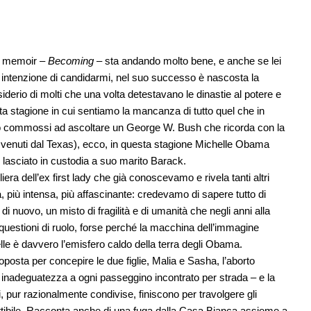
uo memoir –
Becoming
– sta andando molto bene, e anche se lei
na intenzione di candidarmi, nel suo successo è nascosta la
derio di molti che una volta detestavano le dinastie al potere e
a stagione in cui sentiamo la mancanza di tutto quel che in
amo commossi ad ascoltare un George W. Bush che ricorda con la
ni venuti dal Texas), ecco, in questa stagione Michelle Obama
asciato in custodia a suo marito Barack.
era dell’ex first lady che già conoscevamo e rivela tanti altri
, più intensa, più affascinante: credevamo di sapere tutto di
i nuovo, un misto di fragilità e di umanità che negli anni alla
 questioni di ruolo, forse perché la macchina dell’immagine
le è davvero l’emisfero caldo della terra degli Obama.
ttoposta per concepire le due figlie, Malia e Sasha, l’aborto
di inadeguatezza a ogni passeggino incontrato per strada – e la
, pur razionalmente condivise, finiscono per travolgere gli
ruttibile. Racconta anche di una fuga dalla Casa Bianca assieme a