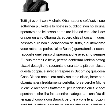
Tutti gli eventi con Michelle Obama sono
sold out
, il s
sottolinea più volte e lo ripete in pubblico: non ho alcu
speranza che lei possa cambiare idea ed esaudire il desi
ora per un altro Obama darebbero chissà cosa. In quest
passato pure non ci convinceva del tutto, e ci ritrovi
voce rotta suo padre, l’altro Bush (i guerrafondai ricco
raccoglie quel senso di speranza che avevamo sempre l
E il suo memoir è bello, perché conferma l’anima battagli
piccoli dettagli che raccontano una storia più complessa
questa coppia, e invece traspare in
Becoming
qualcosa d
Casa Bianca non si era mai visto tanto nitido, forse per
obamiana era freddamente perfetta, forse perché Michel
Michelle racconta i trattamenti per la fertilità cui si è so
spontaneo che l’ha fatta sentire inadeguata – una fitta 
terapia di coppia con Barack perché a volte le ambizioni
equilibri, la stima, persino un amore che pareva indist