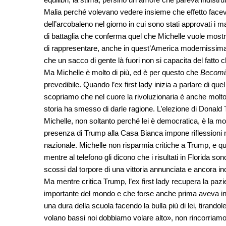
Malia perché volevano vedere insieme che effetto faceva 
dell’arcobaleno nel giorno in cui sono stati approvati i 
di battaglia che conferma quel che Michelle vuole mostr
di rappresentare, anche in quest’America modernissim
che un sacco di gente là fuori non si capacita del fatto 
Ma Michelle è molto di più, ed è per questo che
Becomi
prevedibile. Quando l’ex first lady inizia a parlare di qu
scopriamo che nel cuore la rivoluzionaria è anche molto
storia ha smesso di darle ragione. L’elezione di Dona
Michelle, non soltanto perché lei è democratica, è la mo
presenza di Trump alla Casa Bianca impone riflessioni n
nazionale. Michelle non risparmia critiche a Trump, e qu
mentre al telefono gli dicono che i risultati in Florida son
scossi dal torpore di una vittoria annunciata e ancora inc
Ma mentre critica Trump, l’ex first lady recupera la pazi
importante del mondo e che forse anche prima aveva in m
una dura della scuola facendo la bulla più di lei, tirand
volano bassi noi dobbiamo volare alto», non rincorriamo 