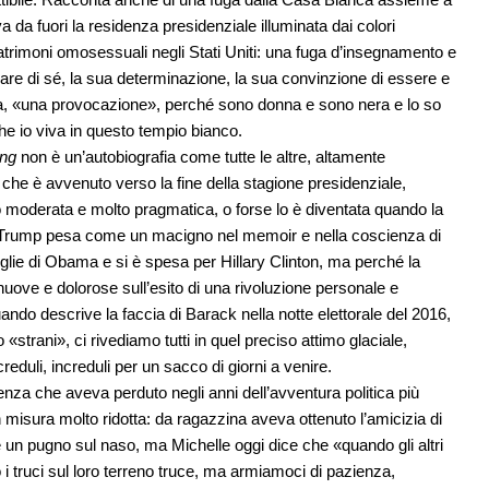
da fuori la residenza presidenziale illuminata dai colori
matrimoni omosessuali negli Stati Uniti: una fuga d’insegnamento e
are di sé, la sua determinazione, la sua convinzione di essere e
a, «una provocazione», perché sono donna e sono nera e lo so
che io viva in questo tempio bianco.
ng
non è un’autobiografia come tutte le altre, altamente
el che è avvenuto verso la fine della stagione presidenziale,
 moderata e molto pragmatica, o forse lo è diventata quando la
ld Trump pesa come un macigno nel memoir e nella coscienza di
glie di Obama e si è spesa per Hillary Clinton, ma perché la
uove e dolorose sull’esito di una rivoluzione personale e
ando descrive la faccia di Barack nella notte elettorale del 2016,
o «strani», ci rivediamo tutti in quel preciso attimo glaciale,
reduli, increduli per un sacco di giorni a venire.
enza che aveva perduto negli anni dell’avventura politica più
isura molto ridotta: da ragazzina aveva ottenuto l’amicizia di
ole un pugno sul naso, ma Michelle oggi dice che «quando gli altri
i truci sul loro terreno truce, ma armiamoci di pazienza,