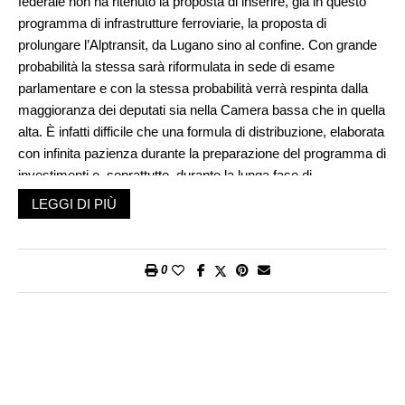
federale non ha ritenuto la proposta di inserire, già in questo
programma di infrastrutture ferroviarie, la proposta di
prolungare l’Alptransit, da Lugano sino al confine. Con grande
probabilità la stessa sarà riformulata in sede di esame
parlamentare e con la stessa probabilità verrà respinta dalla
maggioranza dei deputati sia nella Camera bassa che in quella
alta. È infatti difficile che una formula di distribuzione, elaborata
con infinita pazienza durante la preparazione del programma di
investimenti e, soprattutto, durante la lunga fase di
consultazione sulle proposte del Consiglio federale, venga
LEGGI DI PIÙ
ribaltata (perché questo sarebbe l’esito se si accogliessero le
rivendicazioni dei ticinesi) in sede di dibattito parlamentare. Chi
auspica che l’Alptransit venga terminata dovrà purtroppo
0
continuare a condurre la sua battaglia. Movendosi se del caso
anche in sedi extra-parlamentari.
Ma torniamo alla chiave di ripartizione dei mezzi auspicata dal
messaggio del Consiglio federale. Intanto ricordiamo che la
somma da investire complessiva è di 11,5 miliardi. Anche su
questo montante ci fu, a suo tempo, un po’ di maretta perché i