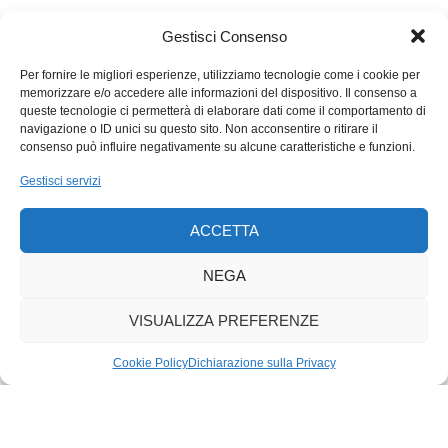
richiederà una spesa di 900 milioni, il che consentirà la
realizzazione di un orario cadenzato con un treno ogni
Gestisci Consenso
mezz’ora tra il Vallese e Berna. Il programma di investimenti
del Consiglio federale ha fatto felici i vallesani ma ha deluso
Per fornire le migliori esperienze, utilizziamo tecnologie come i cookie per
memorizzare e/o accedere alle informazioni del dispositivo. Il consenso a
non solo i sostenitori del compimento dell’Alptransit: anche
queste tecnologie ci permetterà di elaborare dati come il comportamento di
altre regioni del paese hanno visto i loro progetti rimandati, in
navigazione o ID unici su questo sito. Non acconsentire o ritirare il
particolare Lucerna che, da decenni ormai, si batte per avere
consenso può influire negativamente su alcune caratteristiche e funzioni.
una stazione di transito e non di capolinea. La discussione sul
Gestisci servizi
messaggio del Consiglio federale sarà dunque agguerrita,
specialmente nel Consiglio degli Stati. Tuttavia, che dalla
ACCETTA
stessa possano uscire modifiche di peso è, come abbiamo già
rilevato, molto improbabile.
NEGA
VISUALIZZA PREFERENZE
Cookie Policy
Dichiarazione sulla Privacy