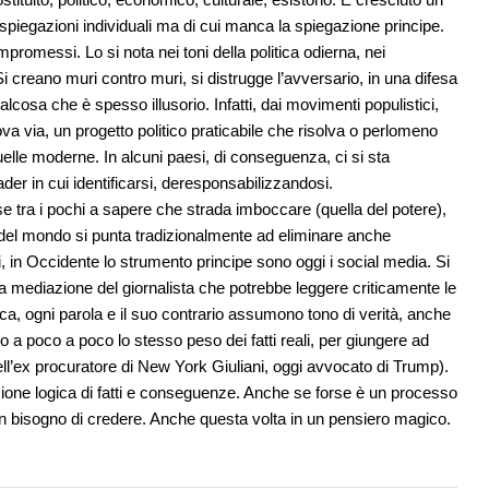
spiegazioni individuali ma di cui manca la spiegazione principe.
promessi. Lo si nota nei toni della politica odierna, nei
i creano muri contro muri, si distrugge l’avversario, in una difesa
cosa che è spesso illusorio. Infatti, dai movimenti populistici,
a via, un progetto politico praticabile che risolva o perlomeno
elle moderne. In alcuni paesi, di conseguenza, ci si sta
ader in cui identificarsi, deresponsabilizzandosi.
rse tra i pochi a sapere che strada imboccare (quella del potere),
 del mondo si punta tradizionalmente ad eliminare anche
sti, in Occidente lo strumento principe sono oggi i social media. Si
a mediazione del giornalista che potrebbe leggere criticamente le
ica, ogni parola e il suo contrario assumono tono di verità, anche
no a poco a poco lo stesso peso dei fatti reali, per giungere ad
dell’ex procuratore di New York Giuliani, oggi avvocato di Trump).
zione logica di fatti e conseguenze. Anche se forse è un processo
n bisogno di credere. Anche questa volta in un pensiero magico.