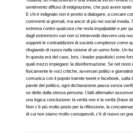
sentimento diffuso di indignazione, che può avere tante 
E chi è indignato non è pronto a dialogare, a cercare com
commenti ai giornali, ma ancor di più nei social media. S
estrema contro qualcosa che resta impalpabile e per qual
dagli estremismi vari non si intravvede davvero una nuov
sopporti le contraddizioni di società complesse come qu
rifugiando di nuovo nella visione di un uomo forte. Un le
In questa era del caos, loro, i leader populistici sono fo
quali mezzi impiegare: la disinformazione. Se nel resto
fisicamente le voci critiche, avversari politici e giornali
comunica con il popolo tramite tweet e facebook, salta l
parole del politico, ogni dichiarazione passa senza verif
se dette dalla stessa persona. I fatti alternativi assumo
una logica conclusione: la verità non è la verità (frase 
Non c’è più molto posto per la riflessione, la concatena
di cui non siamo molto consapevoli, c’è di nuovo un gra