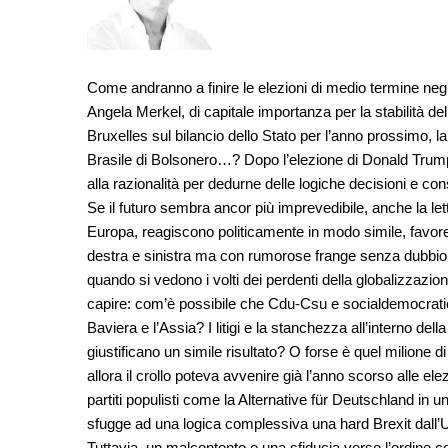
Come andranno a finire le elezioni di medio termine negli
Angela Merkel, di capitale importanza per la stabilità d
Bruxelles sul bilancio dello Stato per l’anno prossimo, la 
Brasile di Bolsonero…? Dopo l’elezione di Donald Trump
alla razionalità per dedurne delle logiche decisioni e c
Se il futuro sembra ancor più imprevedibile, anche la lettu
Europa, reagiscono politicamente in modo simile, favore
destra e sinistra ma con rumorose frange senza dubbio d
quando si vedono i volti dei perdenti della globalizzazion
capire: com’è possibile che Cdu-Csu e socialdemocratici
Baviera e l’Assia? I litigi e la stanchezza all’interno d
giustificano un simile risultato? O forse è quel milione di
allora il crollo poteva avvenire già l’anno scorso alle el
partiti populisti come la Alternative für Deutschland in 
sfugge ad una logica complessiva una hard Brexit dall’
Tuttavia, un malcontento e una sfiducia verso l’ordine co