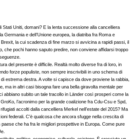
 Stati Uniti, domani? E la lenta successione alla cancelliera
ella Germania e dell’Unione europea, la diatriba fra Roma e
Brexit, la cui scadenza di fine marzo si avvicina a rapidi passi, il
, che pochi hanno saputo predire, non conviene affidarsi troppo
onseguenze.
ra del presente è difficile. Realtà molto diverse fra di loro, in
ndo forze populiste, non sempre inscrivibili in uno schema di
i estrema destra. A volte si capisce da dove proviene la rabbia,
e, ma in altri casi bisogna fare una bella giravolta mentale per
 abbiano subito un tale tracollo in Länder così prosperi come la
ella GroKo, l’acronimo per la grande coalizione fra Cdu-Csu e Spd,
 rifugiati accolti dalla cancelliera Merkel nell’estate del 2015? Ma
ezioni federali. C’è qualcosa che ancora sfugge nella crescita di
un paese che ha fra le migliori prospettive in Europa. Come pure
Ue.
stituito, politico, economico, culturale, esistono. È cresciuto un