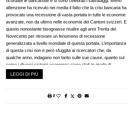
ricordate le bancarotte e si sono celebrati i salvataggi. Meno
attenzione ha ricevuto nei media il fatto che la crisi bancaria ha
provocato una recessione di vasta portata in tutte le economie
avanzate, non da ultimo nelle economie dei Cantoni svizzeri. E
questo nonostante bisognasse risalire agli anni Trenta del
Novecento per ritrovare un fenomeno di recessione
generalizzata a livello mondiale di questa portata. L’importanza
di questa crisi non è però sfuggita ai ricercatori che, da
qualche anno, indagano non tanto sulle sue cause, quanto sul
come i diversi sistemi economici siano stati in grado di
sopportarla.
LEGGI DI PIÙ
Nel loro trattamento della crisi essi distinguono tra due
prospettive: quella del breve e quella del lungo periodo. Il breve
periodo è, di solito, composto dal triennio 2008-2010, durante il
0
quale la maggioranza dei sistemi considerati ha registrato una
recessione, con diminuzione del prodotto interno lordo, e il
triennio 2010-2012, durante il quale, invece si è manifestata la
ripresa. Il lungo periodo ingloba tutto il periodo di ripresa, dal
2010 a oggi.