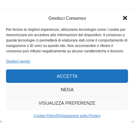
basso, sono tanto più ampie quanto il sistema è piccolo.
Economicamente parlando, Grigioni e Neuchâtel sono due
piccole unità. In termini di Pil, per esempio, il Ticino vale
Gestisci Consenso
almeno due volte questi Cantoni e Zurigo nove o dieci volte. È
possibile che la dimensione consenta ai Cantoni più grandi di
Per fornire le migliori esperienze, utilizziamo tecnologie come i cookie per
memorizzare e/o accedere alle informazioni del dispositivo. Il consenso a
poter contare su una struttura di produzione maggiormente
queste tecnologie ci permetterà di elaborare dati come il comportamento di
diversificata, in grado quindi di meglio assorbire le fluttuazioni
navigazione o ID unici su questo sito. Non acconsentire o ritirare il
cicliche.
consenso può influire negativamente su alcune caratteristiche e funzioni.
Insomma, la si metta come si vuole, la conclusione è sempre
Gestisci servizi
che l’economia ticinese, in questa circostanza, se l’è cavata
molto bene.
ACCETTA
NEGA
VISUALIZZA PREFERENZE
Cookie Policy
Dichiarazione sulla Privacy