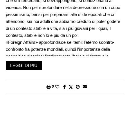
che si intersecano, si sovrappongono, si condizionano a
vicenda. Non per sprofondare nella depressione o in un cupo
pessimismo, bensì per prepararsi alle sfide epocali che ci
attendono, sia noi adulti che abbiamo creduto di poter godere
di un contesto stabile a vita, sia i più giovani per i quali, il
contesto, stabile non lo è più da un po’.
«Foreign Affairs» approfondisce sei temi: l’eterno scontro-
confronto fra potenze mondiali, quindi l’importanza della
geopolitica classica; l’ordinamento liberale di fronte alle
democrazie illiberali, ai vari nazionalismi e sovranismi; la
LEGGI DI PIÙ
sotterranea ma capitale importanza del tribalismo, insito in ogni
gruppo e società, sulla politica nazionale; una critica al
capitalismo dal punto di vista marxista; l’inesorabile
0
affermazione dell’intelligenza artificiale a partire dalla metà di
questo secolo (al cui confronto le eccellenze tecnologiche e
informatiche di oggi sembreranno giocattoli per bambini) il cui
influsso sarà superiore a quello della rivoluzione industriale da
cui deriva tutto il nostro sistema economico-politico-sociale-
culturale; l’impatto dei cambiamenti climatici sulla vivibilità del