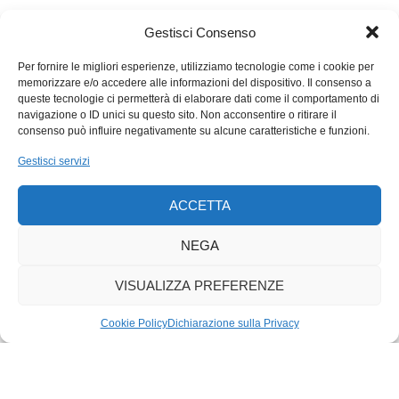
nuovo ruolo per i cittadini. Un balzo in avanti, per evitare brutte
cadute all’indietro.
Gestisci Consenso
Per fornire le migliori esperienze, utilizziamo tecnologie come i cookie per
memorizzare e/o accedere alle informazioni del dispositivo. Il consenso a
queste tecnologie ci permetterà di elaborare dati come il comportamento di
navigazione o ID unici su questo sito. Non acconsentire o ritirare il
consenso può influire negativamente su alcune caratteristiche e funzioni.
Gestisci servizi
ACCETTA
NEGA
VISUALIZZA PREFERENZE
Cookie Policy
Dichiarazione sulla Privacy