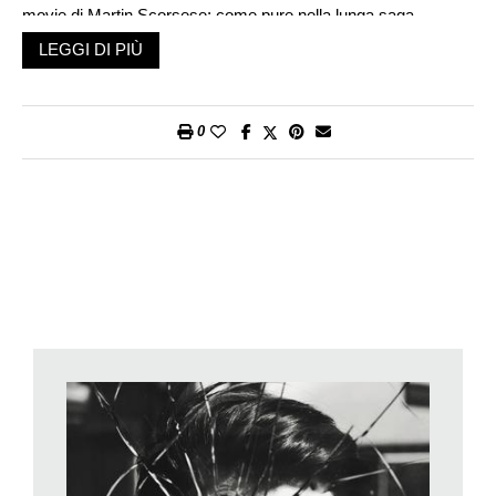
movie di Martin Scorsese; come pure nella lunga saga
televisiva de
I Soprano
, dove era un mafioso impulsivo e
LEGGI DI PIÙ
narcisista, Cristopher Moltisanti, personaggio che gli valse una
vasta popolarità, un Emmy come miglior attore non
protagonista e un buon inizio come sceneggiatore.
0
Noi lo abbiamo incontrato in veste di scrittore, a Roma, in
occasione del Festival delle Letterature, dove ha presentato:
Il
profumo bruciò i suoi occhi
, il suo primo libro. Un titolo
criptico? Non tanto se si è anche un musicista e, da sempre,
un fan di Lou Reed del quale ha preso un verso dalla famosa:
Romeo had Juliet
, dall’album
New York
del 1989, dove
Manhattan appare come un miscuglio oscuro di bellezza e di
umanità diverse, dove giorno e notte si sfiorano: gioventù,
sopraffazione, amore e violenza. E Imperioli non prende solo in
prestito un verso della ballata, ma mette Lou Reed al centro
del suo romanzo, accanto al suo protagonista: il sedicenne
Matthew, «cucciolo» che ha appena perso il padre e i luoghi
della propria infanzia nel Queens, vecchio placido quartiere
lontano come la luna da Manhattan, che invece è la sua nuova