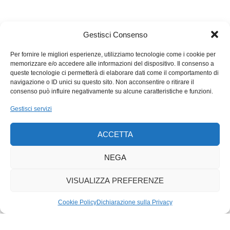
realmente accaduto e non sono sicuro che sia questo il
romanzo che avevo in mente all’inizio», ci ha confessato
Gestisci Consenso
Michael Imperioli, «ma Laurie Anderson vi ha riconosciuto il
suo Lou, e i miei figli si sono ritrovati, come me, nella
Per fornire le migliori esperienze, utilizziamo tecnologie come i cookie per
vulnerabilità e nella voglia di vivere di Matthew».
memorizzare e/o accedere alle informazioni del dispositivo. Il consenso a
queste tecnologie ci permetterà di elaborare dati come il comportamento di
navigazione o ID unici su questo sito. Non acconsentire o ritirare il
consenso può influire negativamente su alcune caratteristiche e funzioni.
Gestisci servizi
ACCETTA
NEGA
VISUALIZZA PREFERENZE
Cookie Policy
Dichiarazione sulla Privacy