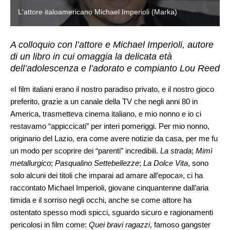
L'attore italoamericano Michael Imperioli (Marka)
A colloquio con l’attore e Michael Imperioli, autore
di un libro in cui omaggia la delicata età
dell’adolescenza e l’adorato e compianto Lou Reed
«I film italiani erano il nostro paradiso privato, e il nostro gioco
preferito, grazie a un canale della TV che negli anni 80 in
America, trasmetteva cinema italiano, e mio nonno e io ci
restavamo “appiccicati” per interi pomeriggi. Per mio nonno,
originario del Lazio, era come avere notizie da casa, per me fu
un modo per scoprire dei “parenti” incredibili.
La strada
;
Mimì
metallurgico
;
Pasqualino Settebellezze
;
La Dolce Vita
, sono
solo alcuni dei titoli che imparai ad amare all’epoca», ci ha
raccontato Michael Imperioli, giovane cinquantenne dall’aria
timida e il sorriso negli occhi, anche se come attore ha
ostentato spesso modi spicci, sguardo sicuro e ragionamenti
pericolosi in film come:
Quei bravi ragazzi
, famoso gangster