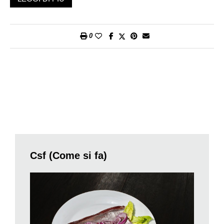
burro o olio, poi il soffritto si leva (non tutti lo fanno ma è un
errore non farlo, perché se resta la rosolatura non sarà mai
ottimale; dovendo rosolare ad alta temperatura si brucerebbero
0
le verdure).
Si procede quindi con la rosolatura a fiamma vivace, per
qualche minuto, uniformemente, quindi si aggiunge il brodo del
soffritto e di altro previsto. In alternativa, si può rosolare
direttamente nel grasso la carne, unendo più tardi gli odori e il
brodo. In alcune versioni si usa anche il vino, aggiunto poco
per volta o tutto insieme: sempre meglio se sobbollito per
eliminare la parte alcolica, che in cottura diventa amara. Lo
stracotto presuppone una cottura molto lunga, da quattro a otto
ore, a fuoco dolcissimo e unendo liquidi bollenti quando
Csf (Come si fa)
necessario, anche suddivisa a volte in due giornate diverse; è
una preparazione che valorizza le carni dure, mature.
A fine cottura, la carne deve risultare molto morbida
praticamente disfatta: impossibile da affettare. Essa va
raccolta con il cucchiaio, caratteristica che suggerisce
l’appellativo tipicamente francese di «brasato al cucchiaio»,