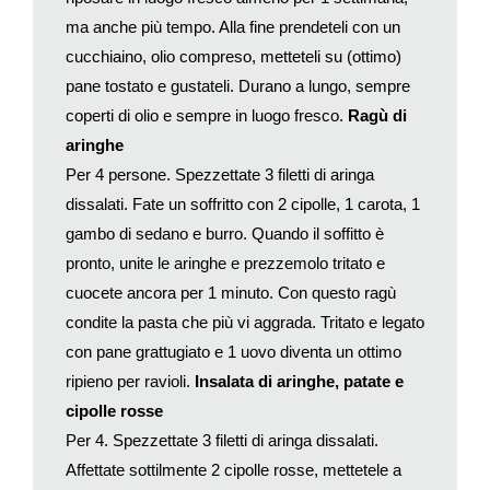
bianco secco sobbollito per 3’, 3 mestoli di brodo di carne e
ma anche più tempo. Alla fine prendeteli con un
una punta di concentrato di pomodoro stemperata in poca
cucchiaino, olio compreso, metteteli su (ottimo)
acqua. Cuocete in forno a 160° per 8 ore, unendo acqua
quando necessario. Alla fine legate con 6 cucchiaiate di pasta
pane tostato e gustateli. Durano a lungo, sempre
al curry, ma anche di più o di meno, con un curry più o meno
coperti di olio e sempre in luogo fresco.
Ragù di
forte a piacer vostro, stemperate in poca acqua e cuocete per
aringhe
1 minuto. Regolate di sale, spegnete e legate con un vasetto di
Per 4 persone. Spezzettate 3 filetti di aringa
buon yogurt intero. Accompagnate con riso pilaf.
dissalati. Fate un soffritto con 2 cipolle, 1 carota, 1
gambo di sedano e burro. Quando il soffitto è
pronto, unite le aringhe e prezzemolo tritato e
cuocete ancora per 1 minuto. Con questo ragù
condite la pasta che più vi aggrada. Tritato e legato
con pane grattugiato e 1 uovo diventa un ottimo
ripieno per ravioli.
Insalata di aringhe, patate e
cipolle rosse
Per 4. Spezzettate 3 filetti di aringa dissalati.
Affettate sottilmente 2 cipolle rosse, mettetele a