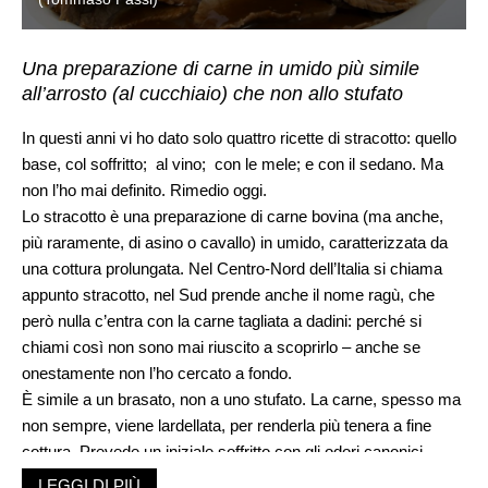
Una preparazione di carne in umido più simile
all’arrosto (al cucchiaio) che non allo stufato
In questi anni vi ho dato solo quattro ricette di stracotto: quello
base, col soffritto; al vino; con le mele; e con il sedano. Ma
non l’ho mai definito. Rimedio oggi.
Lo stracotto è una preparazione di carne bovina (ma anche,
più raramente, di asino o cavallo) in umido, caratterizzata da
una cottura prolungata. Nel Centro-Nord dell’Italia si chiama
appunto stracotto, nel Sud prende anche il nome ragù, che
però nulla c’entra con la carne tagliata a dadini: perché si
chiami così non sono mai riuscito a scoprirlo – anche se
onestamente non l’ho cercato a fondo.
È simile a un brasato, non a uno stufato. La carne, spesso ma
non sempre, viene lardellata, per renderla più tenera a fine
cottura. Prevede un iniziale soffritto con gli odori canonici
(cipolla, scalogni, porri, carote, sedano, aglio ed erbe varie) e
LEGGI DI PIÙ