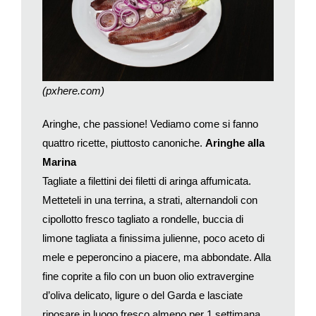
ormai considerato quasi come sinonimo di stracotto. Ecco due
ricette, per sei persone.
Stracotto ai peperoni
Rosolate in una casseruola con abbondante burro od olio di
oliva non extravergine 1 kg di muscolo di bue o manzo. Unite
(pxhere.com)
200 g di soffritto misto a piacere, 1 cucchiaino di senape in
polvere, 1 bicchiere di vino bianco secco sobbollito per 3’, 3
Aringhe, che passione! Vediamo come si fanno
mestoli di brodo di carne, 2 acciughe dissalate e spezzettate,
quattro ricette, piuttosto canoniche.
Aringhe alla
una punta di concentrato di pomodoro stemperata in poca
Marina
acqua e 400 g di peperoni mondati e spezzettati. Portate a
Tagliate a filettini dei filetti di aringa affumicata.
lenta ebollizione, coprite, e poi fate cuocere in forno a 160° per
Metteteli in una terrina, a strati, alternandoli con
8 ore, unendo poca acqua bollente se asciugasse troppo.
Levate alla fine un poco del fondo, frullatelo e rimettetelo nella
cipollotto fresco tagliato a rondelle, buccia di
casseruola. Regolate di sale e di pepe. Servite la carne
limone tagliata a finissima julienne, poco aceto di
accompagnata con un purè di patate.
mele e peperoncino a piacere, ma abbondate. Alla
Stracotto al curry
fine coprite a filo con un buon olio extravergine
Procedete come il precedente stracotto, unendo alla carne,
d’oliva delicato, ligure o del Garda e lasciate
dopo la rosolatura, 500 g di soffritto misto, 1 bicchiere di vino
riposare in luogo fresco almeno per 1 settimana,