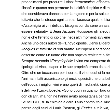
procedimenti per produrre il vino:
fermentation
,
efferves
filosofi in quanto non permette la lucidità di spirito e d
che considerava dannosa per la ragione e per la salute, 
tuttavia che lui stesso ogni tanto si facesse qualche bi
«Assomiglia ai vini delicati, bisogna pur darsene un ass
essere inebriati». E Jean Jacques Rousseau gli fa eco 
non è che l’effetto di ciò che, negli altri momenti avvien
Anche uno degli autori del-l’Encyclopédie, Denis Diderot 
Jacques le fataliste et son maître
. Nell’opera il person
descritto come un uomo che non sapeva resistere al fas
Sempre secondo l’
Encyclopédie
il vino era composto da
tipologie di vino, i sapori e le sue proprietà erano da att
Oltre che un toccasana per il corpo, il vino, così ci fa not
l’anima; infatti asseriscono gli enciclopedisti che una b
dell’epoca, i migliori vini erano quelli di media età, ci
li definiva l’Encyclopédie: «Sono buoni in quanto i lor
con gli altri, ma non ne hanno avuto abbastanza per dis
Se nel 1700, fu la chimica a dare il suo contributo al vi
partire dagli studi di Louis Pasteur, gli
Études sur le vin,