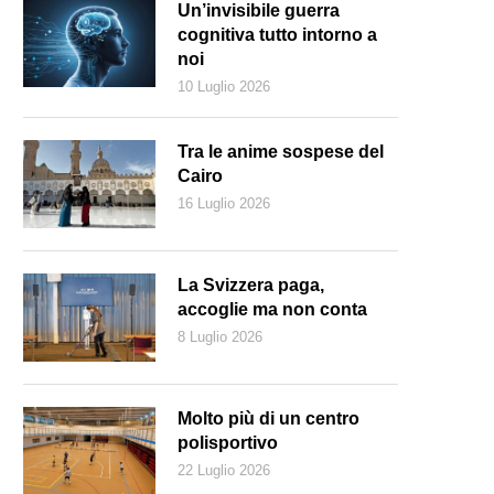
Un’invisibile guerra
cognitiva tutto intorno a
noi
10 Luglio 2026
Tra le anime sospese del
Cairo
16 Luglio 2026
La Svizzera paga,
accoglie ma non conta
8 Luglio 2026
cisione che illustra la produzione di botti (encyclopédie.eu)
Molto più di un centro
polisportivo
22 Luglio 2026