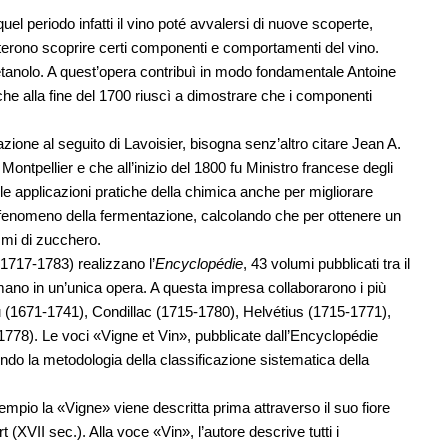
quel periodo infatti il vino poté avvalersi di nuove scoperte,
poterono scoprire certi componenti e comportamenti del vino.
l’etanolo. A quest’opera contribuì in modo fondamentale Antoine
he alla fine del 1700 riuscì a dimostrare che i componenti
zione al seguito di Lavoisier, bisogna senz’altro citare Jean A.
 Montpellier e che all’inizio del 1800 fu Ministro francese degli
le applicazioni pratiche della chimica anche per migliorare
l fenomeno della fermentazione, calcolando che per ottenere un
mmi di zucchero.
1717-1783) realizzano l’
Encyclopédie
, 43 volumi pubblicati tra il
umano in un’unica opera. A questa impresa collaborarono i più
eau (1671-1741), Condillac (1715-1780), Helvétius (1715-1771),
1778). Le voci «Vigne et Vin», pubblicate dall’Encyclopédie
do la metodologia della classificazione sistematica della
sempio la «Vigne» viene descritta prima attraverso il suo fiore
 (XVII sec.). Alla voce «Vin», l’autore descrive tutti i