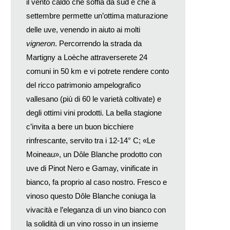
il vento caldo che soffia da sud e che a
settembre permette un’ottima maturazione
delle uve, venendo in aiuto ai molti
vigneron
. Percorrendo la strada da
Martigny a Loèche attraverserete 24
comuni in 50 km e vi potrete rendere conto
del ricco patrimonio ampelografico
vallesano (più di 60 le varietà coltivate) e
degli ottimi vini prodotti. La bella stagione
c’invita a bere un buon bicchiere
rinfrescante, servito tra i 12-14° C; «Le
Moineau», un Dôle Blanche prodotto con
uve di Pinot Nero e Gamay, vinificate in
bianco, fa proprio al caso nostro. Fresco e
vinoso questo Dôle Blanche coniuga la
vivacità e l’eleganza di un vino bianco con
la solidità di un vino rosso in un insieme