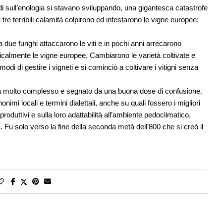
i sull’enologia si stavano sviluppando, una gigantesca catastrofe
e tre terribili calamità colpirono ed infestarono le vigne europee:
da due funghi attaccarono le viti e in pochi anni arrecarono
adicalmente le vigne europee. Cambiarono le varietà coltivate e
odi di gestire i vigneti e si cominciò a coltivare i vitigni senza
ra molto complesso e segnato da una buona dose di confusione.
sinonimi locali e termini dialettali, anche su quali fossero i migliori
ù produttivi e sulla loro adattabilità all’ambiente pedoclimatico,
u solo verso la fine della seconda metà dell’800 che si creò il