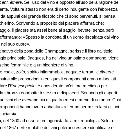
cent
,
éthère
. Se l’uso del vino è opposto all’uso della ragione dei
i mente, Voltaire stesso non era di certo indulgente con l’ebbrezza
da appunti del grande filosofo che ci sono pervenuti, si pensa
cchierino. Scrivendo a proposito del piacere afferma che:
aggio, il piacere sta assai bene al saggio; bevete, senza però
affermando: «Spesso la condotta di un uomo riscaldata dal vino
e nel suo cuore».
nativo della zona dello Champagne, scrisse il libro dal titolo:
aggio principale, Jacques, ha nel vino un ottimo compagno, viene
cino femminile e a un bicchiere di vino.
: «sale, zolfo, spirito infiammabile, acqua e terra», le diverse
ribuirsi alle proporzioni in cui questi componenti erano miscelati.
are l’
Encyclopédie
, è considerato un’ottima medicina per
ella sbronza combatte tristezza e dispiaceri. Secondo gli esperti
oè quei vini che avevano più di quattro mesi e meno di un anno. Così
o componenti hanno avuto abbastanza tempo per miscelarsi gli uni
sociarsi».
no, nel 1800 ad essere protagonista fu la microbiologia. Solo a
nel 1867 certe malattie dei vini poterono essere identificate e