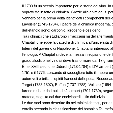
Il 1700 fu un secolo importante per la storia del vino. In 
soprattutto in fatto di chimica. Grazie alla chimica, si 
Vennero per la prima volta identificati i componenti del
Lavoisier (1743-1794), il padre della chimica moderna, c
dell’etanolo sono: carbonio, idrogeno e ossigeno.
Tra i chimici che studiarono i meccanismi della fermenta
Chaptal, che ebbe la cattedra di chimica all’università di
Interni del governo di Napoleone. Chaptal si interessò al
l’enologia. A Chaptal si deve la messa in equazione de
grado alcolico nel vino si deve trasformare ca. 17 grra
È nel XVIII sec. che Diderot (1713-1784) e D’Alambert (
1751 e il 1776, cercando di raccogliere tutto il sapere 
autorevoli e brillanti spiriti francesi dell’epoca, Rouss
Target (1733-1807), Buffon (1707-1788), Voltaire (1694-
furono redatte da Louis de Jaucourt (1704-1780), seguen
materia, seguita dai due enciclopedisti fin dall’inizio.
Le due voci sono descritte fin nei minimi dettagli, per e
corolla secondo la classificazione del botanico Tournefort