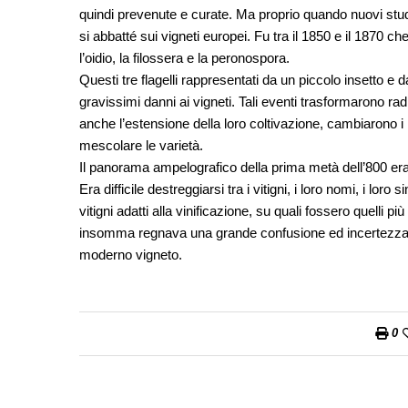
quindi prevenute e curate. Ma proprio quando nuovi stud
si abbatté sui vigneti europei. Fu tra il 1850 e il 1870 ch
l’oidio, la filossera e la peronospora.
Questi tre flagelli rappresentati da un piccolo insetto e 
gravissimi danni ai vigneti. Tali eventi trasformarono r
anche l’estensione della loro coltivazione, cambiarono i m
mescolare le varietà.
Il panorama ampelografico della prima metà dell’800 e
Era difficile destreggiarsi tra i vitigni, i loro nomi, i loro 
vitigni adatti alla vinificazione, su quali fossero quelli pi
insomma regnava una grande confusione ed incertezza. F
moderno vigneto.
0