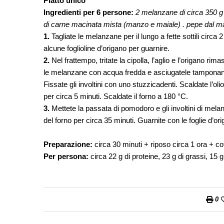
Piatto unico
Ingredienti per 6 persone:
2 melanzane di circa 350 g .
di carne macinata mista (manzo e maiale) . pepe dal mac
1.
Tagliate le melanzane per il lungo a fette sottili circa
alcune foglioline d’origano per guarnire.
2.
Nel frattempo, tritate la cipolla, l’aglio e l’origano ri
le melanzane con acqua fredda e asciugatele tamponandol
Fissate gli involtini con uno stuzzicadenti. Scaldate l’oli
per circa 5 minuti. Scaldate il forno a 180 °C.
3.
Mettete la passata di pomodoro e gli involtini di melan
del forno per circa 35 minuti. Guarnite con le foglie d’o
Preparazione:
circa 30 minuti + riposo circa 1 ora + cot
Per persona:
circa 22 g di proteine, 23 g di grassi, 15 
0