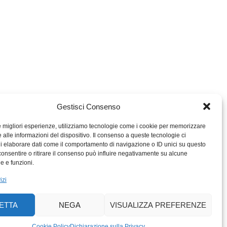
Gestisci Consenso
le migliori esperienze, utilizziamo tecnologie come i cookie per memorizzare
 alle informazioni del dispositivo. Il consenso a queste tecnologie ci
i elaborare dati come il comportamento di navigazione o ID unici su questo
consentire o ritirare il consenso può influire negativamente su alcune
MIGROS TICINO
he e funzioni.
MIGROS
izi
SCUOLA CLUB
PERCENTO CULTURALE
ETTA
NEGA
VISUALIZZA PREFERENZE
MIGROS TICINO
ACTIV FITNESS TICINO
Cookie Policy
Dichiarazione sulla Privacy