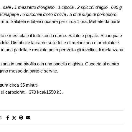
 sale . 1 mazzetto d’origano . 1 cipolla . 2 spicchi d’aglio . 600 g
inapepe . 6 cucchiai d’olio d’oliva . 5 dl di sugo di pomodoro
 2 mm. Salatele e fatele riposare per circa 1 ora. Mettete da parte
masto e mescolate il tutto con la carne. Salate e pepate. Sciacquate
e. Distribuite la carne sulle fette di melanzana e arrotolatele.
o in una padella e rosolate poco per volta gli involtini di melanzana
zana in una pirofila o in una padella di ghisa. Cuocete al centro
rigano messo da parte e servite.
tura circa 35 minuti.
g di carboidrati, 370 kcal/1550 kJ.