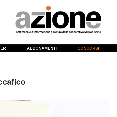
TER
ABBONAMENTI
CONCORSI
ccafico