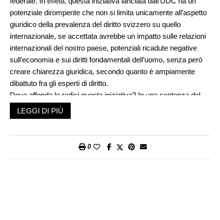
federale. In effetti, questa iniziativa lanciata dall’UDC ha un
potenziale dirompente che non si limita unicamente all’aspetto
giuridico della prevalenza del diritto svizzero su quello
internazionale, se accettata avrebbe un impatto sulle relazioni
internazionali del nostro paese, potenziali ricadute negative
sull’economia e sui diritti fondamentali dell’uomo, senza però
creare chiarezza giuridica, secondo quanto è ampiamente
dibattuto fra gli esperti di diritto.
Dove affonda le radici questa iniziativa? In una sentenza del
Tribunale federale del 2012 in cui si statuisce che la
LEGGI DI PIÙ
Convenzione europea dei diritti umani prevale sulle leggi e
sulla Costituzione svizzera. Il caso riguardava uno straniero
che doveva essere espulso e quindi era messo in
0
collegamento con l’iniziativa popolare vinta a fine 2010
sull’espulsione di stranieri colpevoli di reati. In sostanza il
Tribunale federale ergeva ancora una volta degli argini davanti
a iniziative popolari accettate dal Popolo che si pongono in
contrasto o con la Costituzione federale o con convenzioni e
trattati internazionali. Per l’UDC, una perdita di sovranità