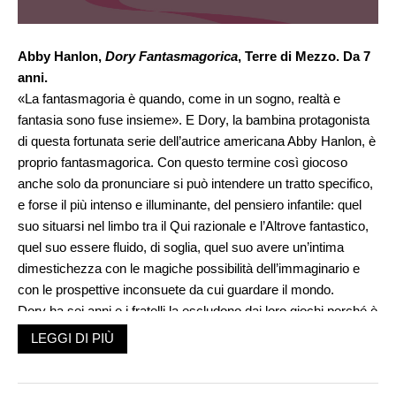
Abby Hanlon,
Dory Fantasmagorica
, Terre di Mezzo. Da 7
anni.
«La fantasmagoria è quando, come in un sogno, realtà e
fantasia sono fuse insieme». E Dory, la bambina protagonista
di questa fortunata serie dell’autrice americana Abby Hanlon, è
proprio fantasmagorica. Con questo termine così giocoso
anche solo da pronunciare si può intendere un tratto specifico,
e forse il più intenso e illuminante, del pensiero infantile: quel
suo situarsi nel limbo tra il Qui razionale e l’Altrove fantastico,
quel suo essere fluido, di soglia, quel suo avere un’intima
dimestichezza con le magiche possibilità dell’immaginario e
con le prospettive inconsuete da cui guardare il mondo.
Dory ha sei anni e i fratelli la escludono dai loro giochi perché è
«una bambina piccola». Lei comunque può contare su
LEGGI DI PIÙ
un’amica che c’è sempre, e che è Mary, la sua amica
immaginaria «mostra» (con due piccole corna e degli adorabili
canini sporgenti). Con Mary, ma anche con molti altri