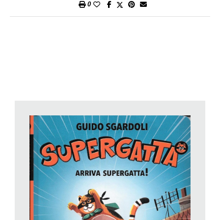
0
personaggi «fantasmagorici», Dory trascorre le sue vivaci
giornate: in sei agili capitoli scritti e illustrati, viene suddivisa la
storia, narrata in prima persona dalla stessa Dory, con effetti
umoristici efficaci. Nel primo capitolo, ad esempio, i fratelli di
Dory, per prenderla in giro, le dicono che potrebbe arrivare la
Signora Arraffagracchi, che ruba le bambine piccole e sta
cercando proprio lei. Ma sarà proprio la Signora Arraffagracchi,
creata per l’occasione dalla mirabolante immaginazione di
Dory, a diventare l’antagonista del secondo capitolo, la cattiva
da sconfiggere nei suoi fantasmagorici giochi.
Ogni capitolo è un’avventura e si concatena al successivo,
ogni volta la quotidianità più normale viene mescolata con
divertenti scenette surreali, come quando Dory decide
facciamo-che-ero-un-cane
e continua a farlo anche dalla
pediatra, o come quando incontra uno gnomo che le dice di
essere la sua fata madrina, o quando – rimboccandosi le
maniche del pigiamino – «salva» la pallina rimbalzina che era
finita nel gabinetto. La storia è raccontata con tre linguaggi, ben