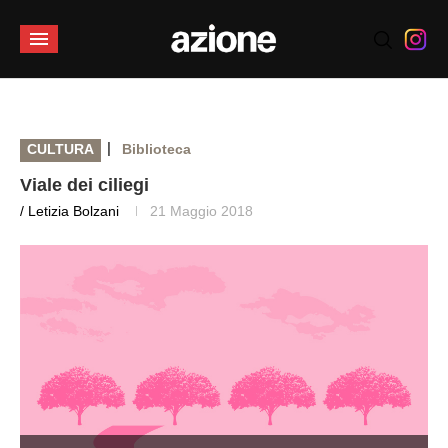
|
CULTURA
Biblioteca
Viale dei ciliegi
/ Letizia Bolzani
21 Maggio 2018