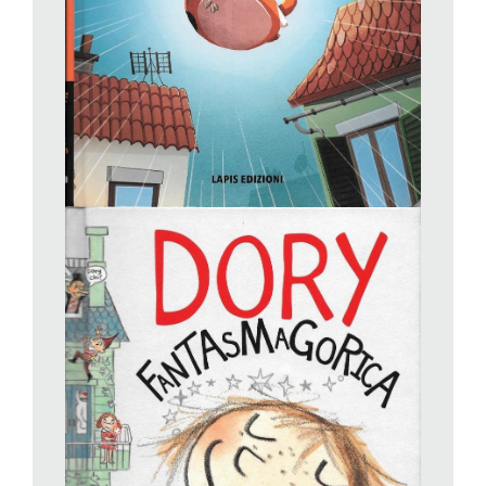
orchestrati dall’autrice/illustratrice: i disegni, il testo narrato e i
fumetti che, qua e là, potenziano l’effetto umoristico. Ad
esempio, se i fratelli dicono a Dory di smetterla di fare
domande, il contrappunto del fumetto ce la presenta mentre
chiede a Mary: «perché abbiamo le ascelle?» o «qual è il
contrario di panino?» e la condiscendente Mary, sorseggiando
il tè del servizietto delle bambole, o coricata sotto il letto,
risponde «che domanda interessante», o «me lo sono sempre
chiesta anch’io».
La serie, che ha ottenuto molti riconoscimenti ed è pubblicata
in 17 paesi, è giunta al suo terzo volume.
Guido Sgardoli,
Supergatta
, Lapis. Da 5 anni.
Guido Sgardoli, che ha appena vinto il premio Andersen con il
romanzo
L’isola del muto
, per lettori adolescenti, è un autore
capace di rivolgersi a tutte le fasce d’età, compreso il pubblico
dei primi lettori. Come quello a cui sono destinate le avventure
di Cipollina, miciona sovrappeso e apparentemente pigra e
fifona, che invece, quando un pericolo incombe sul quartiere, è
in grado di trasformarsi in coraggiosissima Supergatta e