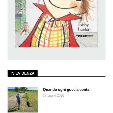
risolvere tutti i guai. Nella prima avventura, Supergatta salva il
gattino di Luca, un vicino di casa, e ha la meglio su Peppo, il
bulletto della zona.
La vicenda è raccontata con toni rocamboleschi, tra fughe,
arrampicate e lotte, e il bello è che alla fine ritroviamo Cipollina
acciambellata sul suo cuscino, salvatrice in incognito come
ogni supereroe che si rispetti. La sua padroncina Zoe le dice:
«Cipollina, sapessi cos’è successo! C’è un supergatto nel
nostro quartiere! Ma tu che ne puoi sapere di misteriosi
salvatori e di gatti eroi! Continua pure a dormire, patatina mia».
Ma la «patatina» in questione, appena uscita Zoe, solleva una
palpebra ammiccando al lettore… Eh sì, la vita dei supereroi è
IN EVIDENZA
questa: «non c’è tempo per gloria e medaglie. Fatto il proprio
dovere ci si mette da parte».
Le avventure di Supergatta sono illustrate con tratto
Quando ogni goccia conta
fumettistico da Enrico Lorenzi e sono scritte in stampatello
17 Luglio 2026
maiuscolo, con font ad alta leggibilità.