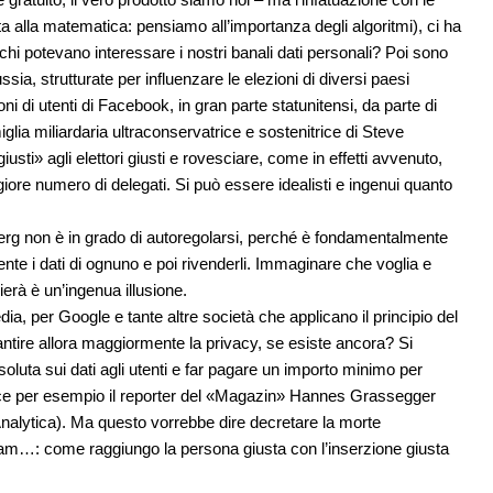
icata alla matematica: pensiamo all’importanza degli algoritmi), ci ha
 a chi potevano interessare i nostri banali dati personali? Poi sono
sia, strutturate per influenzare le elezioni di diversi paesi
lioni di utenti di Facebook, in gran parte statunitensi, da parte di
lia miliardaria ultraconservatrice e sostenitrice di Steve
ti» agli elettori giusti e rovesciare, come in effetti avvenuto,
giore numero di delegati. Si può essere idealisti e ingenui quanto
berg non è in grado di autoregolarsi, perché è fondamentalmente
 i dati di ognuno e poi rivenderli. Immaginare che voglia e
erà è un’ingenua illusione.
ia, per Google e tante altre società che applicano il principio del
antire allora maggiormente la privacy, se esiste ancora? Si
soluta sui dati agli utenti e far pagare un importo minimo per
gerisce per esempio il reporter del «Magazin» Hannes Grassegger
Analytica). Ma questo vorrebbe dire decretare la morte
m…: come raggiungo la persona giusta con l’inserzione giusta