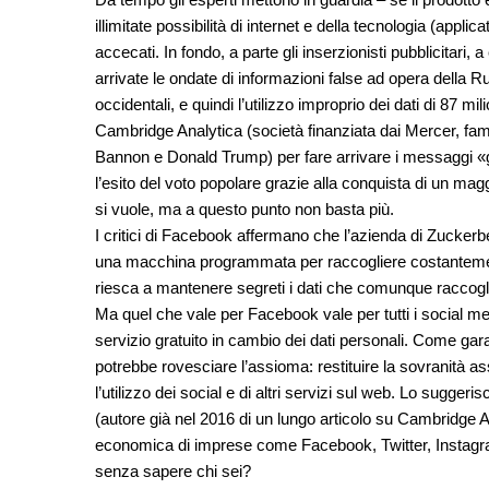
illimitate possibilità di internet e della tecnologia (appl
accecati. In fondo, a parte gli inserzionisti pubblicitari,
arrivate le ondate di informazioni false ad opera della Rus
occidentali, e quindi l’utilizzo improprio dei dati di 87 mi
Cambridge Analytica (società finanziata dai Mercer, famig
Bannon e Donald Trump) per fare arrivare i messaggi «gius
l’esito del voto popolare grazie alla conquista di un mag
si vuole, ma a questo punto non basta più.
I critici di Facebook affermano che l’azienda di Zucker
una macchina programmata per raccogliere costantemente
riesca a mantenere segreti i dati che comunque raccogli
Ma quel che vale per Facebook vale per tutti i social med
servizio gratuito in cambio dei dati personali. Come gar
potrebbe rovesciare l’assioma: restituire la sovranità as
l’utilizzo dei social e di altri servizi sul web. Lo sug
(autore già nel 2016 di un lungo articolo su Cambridge 
economica di imprese come Facebook, Twitter, Instagra
senza sapere chi sei?