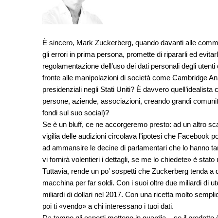
È sincero, Mark Zuckerberg, quando davanti alle commi
gli errori in prima persona, promette di ripararli ed evita
regolamentazione dell’uso dei dati personali degli utenti
fronte alle manipolazioni di società come Cambridge Ana
presidenziali negli Stati Uniti? È davvero quell’idealis
persone, aziende, associazioni, creando grandi comunità 
fondi sul suo social)?
Se è un bluff, ce ne accorgeremo presto: ad un altro 
vigilia delle audizioni circolava l’ipotesi che Faceboo
ad ammansire le decine di parlamentari che lo hanno tar
vi fornirà volentieri i dettagli, se me lo chiedete» è st
Tuttavia, rende un po’ sospetti che Zuckerberg tenda a 
macchina per far soldi. Con i suoi oltre due miliardi di 
miliardi di dollari nel 2017. Con una ricetta molto semplic
poi ti «vendo» a chi interessano i tuoi dati.
Da tempo gli esperti mettono in guardia – se il prodotto è