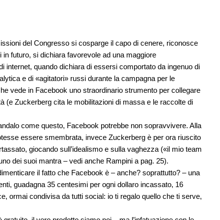
ssioni del Congresso si cosparge il capo di cenere, riconosce
rli in futuro, si dichiara favorevole ad una maggiore
 di internet, quando dichiara di essersi comportato da ingenuo di
lytica e di «agitatori» russi durante la campagna per le
ta che vede in Facebook uno straordinario strumento per collegare
(e Zuckerberg cita le mobilitazioni di massa e le raccolte di
scandalo come questo, Facebook potrebbe non sopravvivere. Alla
k potesse essere smembrata, invece Zuckerberg è per ora riuscito
tassato, giocando sull’idealismo e sulla vaghezza («il mio team
ato uno dei suoi mantra – vedi anche Rampini a pag. 25).
dimenticare il fatto che Facebook è – anche? soprattutto? – una
utenti, guadagna 35 centesimi per ogni dollaro incassato, 16
e, ormai condivisa da tutti social: io ti regalo quello che ti serve,
 gratuito, il vero prodotto siamo noi – ma l’infatuazione con le