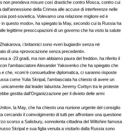
to non prendeva misure così drastiche contro Mosca, contro cui
 dall’annessione della Crimea alle accuse di interferenze nelle
ssia post-sovietica. Volevamo una relazione migliore ed è
re in questo modo», ha spiegato la May, secondo cui la Russia ha
e legittime preoccupazioni di un governo che ha visto la salute
 Zhakarova, i britannici sono «veri bugiardi» senza né
arlato di una «provocazione senza precedenti».
sa a -23 gradi, ma non abbiamo paura del freddo», ha riferito il
, con l’ambasciatore Alexander Yakovenko che ha spiegato che
a e che, «com’è consuetudine diplomatica, ci saranno risposte
 russa come Yulia Skripal, l’ambasciata ha chiesto di avere un
a unicamente dal leader laburista Jeremy Corbyn tra le proteste
ebbe gestita dall’Organizzazione per il divieto delle armi
 Unito», la May, che ha chiesto una riunione urgente del consiglio
a cercando il coinvolgimento di tutti per affrontare una questione
rzo scorso a Salisbury, sonnolenta cittadina del Wiltshire famosa
russo Skripal e sua figlia venuta a visitarlo dalla Russia sono