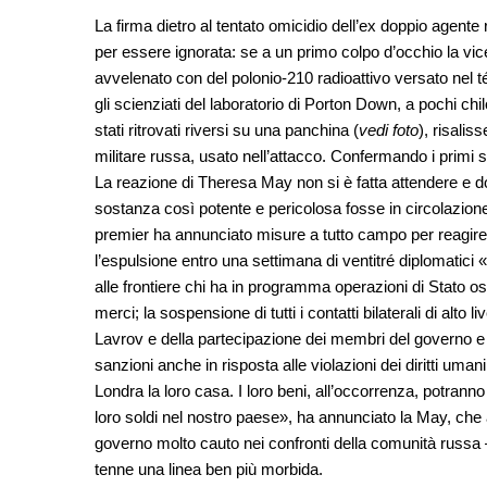
La firma dietro al tentato omicidio dell’ex doppio agente 
per essere ignorata: se a un primo colpo d’occhio la vic
avvelenato con del polonio-210 radioattivo versato nel t
gli scienziati del laboratorio di Porton Down, a pochi ch
stati ritrovati riversi su una panchina (
vedi foto
), risalis
militare russa, usato nell’attacco. Confermando i primi s
La reazione di Theresa May non si è fatta attendere e 
sostanza così potente e pericolosa fosse in circolazione
premier ha annunciato misure a tutto campo per reagire c
l’espulsione entro una settimana di ventitré diplomatici «i
alle frontiere chi ha in programma operazioni di Stato osti
merci; la sospensione di tutti i contatti bilaterali di alto liv
Lavrov e della partecipazione dei membri del governo e de
sanzioni anche in risposta alle violazioni dei diritti umani
Londra la loro casa. I loro beni, all’occorrenza, potran
loro soldi nel nostro paese», ha annunciato la May, che ai
governo molto cauto nei confronti della comunità russa – 
tenne una linea ben più morbida.