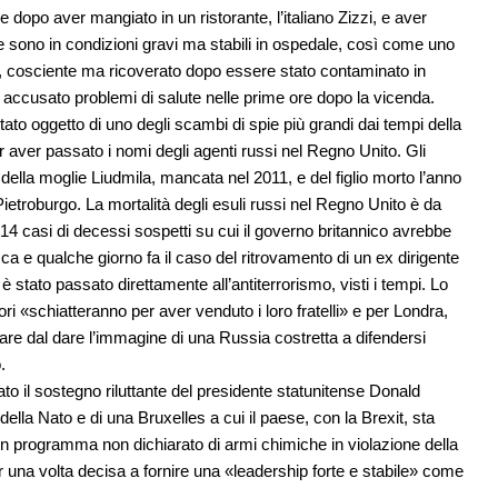
e dopo aver mangiato in un ristorante, l’italiano Zizzi, e aver
e sono in condizioni gravi ma stabili in ospedale, così come uno
ley, cosciente ma ricoverato dopo essere stato contaminato in
o accusato problemi di salute nelle prime ore dopo la vicenda.
ato oggetto di uno degli scambi di spie più grandi dai tempi della
 aver passato i nomi degli agenti russi nel Regno Unito. Gli
 della moglie Liudmila, mancata nel 2011, e del figlio morto l’anno
etroburgo. La mortalità degli esuli russi nel Regno Unito è da
4 casi di decessi sospetti su cui il governo britannico avrebbe
sca e qualche giorno fa il caso del ritrovamento di un ex dirigente
stato passato direttamente all’antiterrorismo, visti i tempi. Lo
ori «schiatteranno per aver venduto i loro fratelli» e per Londra,
gnare dal dare l’immagine di una Russia costretta a difendersi
.
ato il sostegno riluttante del presidente statunitense Donald
lla Nato e di una Bruxelles a cui il paese, con la Brexit, sta
n programma non dichiarato di armi chimiche in violazione della
 una volta decisa a fornire una «leadership forte e stabile» come