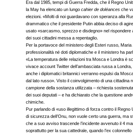
Era dal 1985, tempi di Guerra Fredda, che il Regno Uni
la May ha elencato un lungo
cahier de doléances
che va
elezioni. «Molti di noi guardavano con speranza alla Ru
drammatico che il presidente Putin abbia deciso di agi
usato «sarcasmo, sprezzo e disdegno» nel rispondere all
dei suoi cittadini messa a repentaglio.
Per la portavoce del ministero degli Esteri russo, Maria
professionalità né doti diplomatiche e il ministero ha p
«La temperatura delle relazioni tra Mosca e Londra è sce
vivace account Twitter dell’ambasciata russa a Londra
anche i diplomatici britannici verranno espulsi da Mosc
dal lato russo». Visto il coinvolgimento di una cittadina
campione della sostanza utilizzata – richiesta sostenut
dei suoi deputati – e ha dichiarato che la questione andr
chimiche.
Pur parlando di «uso illegittimo di forza contro il Regno
di sicurezza dell’Onu, non vuole certo una guerra, ma st
che a suo avviso trascende l’incidente avvenuto il 4 ma
soprattutto per la sua cattedrale, quando l’ex colonnello 