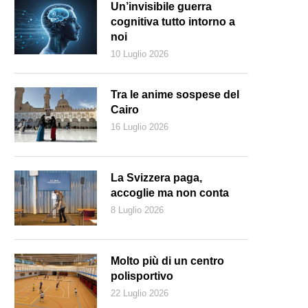
Un’invisibile guerra
cognitiva tutto intorno a
noi
10 Luglio 2026
Tra le anime sospese del
Cairo
16 Luglio 2026
La Svizzera paga,
accoglie ma non conta
8 Luglio 2026
 zona dove sono state ritrovate le vittime è stata isolata dalla Polizia 
Molto più di un centro
polisportivo
22 Luglio 2026