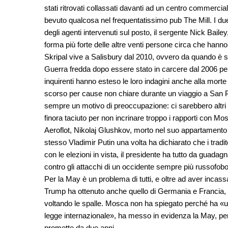
stati ritrovati collassati davanti ad un centro commercial
bevuto qualcosa nel frequentatissimo pub The Mill. I du
degli agenti intervenuti sul posto, il sergente Nick Bai
forma più forte delle altre venti persone circa che hann
Skripal vive a Salisbury dal 2010, ovvero da quando è st
Guerra fredda dopo essere stato in carcere dal 2006 per
inquirenti hanno esteso le loro indagini anche alla morte
scorso per cause non chiare durante un viaggio a San Pi
sempre un motivo di preoccupazione: ci sarebbero altri 1
finora taciuto per non incrinare troppo i rapporti con Mo
Aeroflot, Nikolaj Glushkov, morto nel suo appartamento è 
stesso Vladimir Putin una volta ha dichiarato che i tradit
con le elezioni in vista, il presidente ha tutto da guada
contro gli attacchi di un occidente sempre più russofobo
Per la May è un problema di tutti, e oltre ad aver incass
Trump ha ottenuto anche quello di Germania e Francia, de
voltando le spalle. Mosca non ha spiegato perché ha «u
legge internazionale», ha messo in evidenza la May, per
promette da due anni.