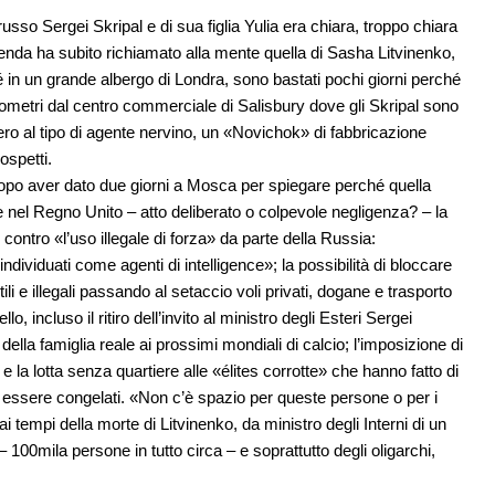
russo Sergei Skripal e di sua figlia Yulia era chiara, troppo chiara
enda ha subito richiamato alla mente quella di Sasha Litvinenko,
é in un grande albergo di Londra, sono bastati pochi giorni perché
ilometri dal centro commerciale di Salisbury dove gli Skripal sono
sero al tipo di agente nervino, un «Novichok» di fabbricazione
ospetti.
dopo aver dato due giorni a Mosca per spiegare perché quella
 nel Regno Unito – atto deliberato o colpevole negligenza? – la
ontro «l’uso illegale di forza» da parte della Russia:
ndividuati come agenti di intelligence»; la possibilità di bloccare
li e illegali passando al setaccio voli privati, dogane e trasporto
ello, incluso il ritiro dell’invito al ministro degli Esteri Sergei
lla famiglia reale ai prossimi mondiali di calcio; l’imposizione di
 e la lotta senza quartiere alle «élites corrotte» che hanno fatto di
no essere congelati. «Non c’è spazio per queste persone o per i
 tempi della morte di Litvinenko, da ministro degli Interni di un
100mila persone in tutto circa – e soprattutto degli oligarchi,