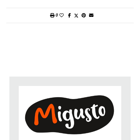
Per persona:
circa 16 g di proteine, 19 g di grassi, 11 g di
carboidrati, 300 kcal/1250 kJ.
0