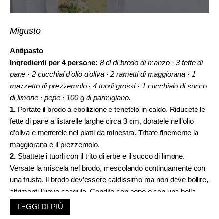
Migusto
Antipasto
Ingredienti per 4 persone:
8 dl di brodo di manzo · 3 fette di
pane · 2 cucchiai d’olio d’oliva · 2 rametti di maggiorana · 1
mazzetto di prezzemolo · 4 tuorli grossi · 1 cucchiaio di succo
di limone · pepe · 100 g di parmigiano
.
1.
Portate il brodo a ebollizione e tenetelo in caldo. Riducete le
fette di pane a listarelle larghe circa 3 cm, doratele nell’olio
d’oliva e mettetele nei piatti da minestra. Tritate finemente la
maggiorana e il prezzemolo.
2.
Sbattete i tuorli con il trito di erbe e il succo di limone.
Versate la miscela nel brodo, mescolando continuamente con
una frusta. Il brodo dev’essere caldissimo ma non deve bollire,
altrimenti l’uovo coagula. Condite con pepe e con una bella
manciata di parmigiano grattugiato fresco. Servite subito.
LEGGI DI PIÙ
Preparazione:
circa 20 minuti.