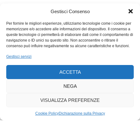
non è il nostro forte. La categoria, del resto, non abbonda
neppure oltre frontiera. Anche in Italia, il rapporto politica
Gestisci Consenso
umorismo segna il passo. Come si è visto durante l’ultima
estenuante campagna elettorale i comici sono stati messi a
Per fornire le migliori esperienze, utilizziamo tecnologie come i cookie per
memorizzare e/o accedere alle informazioni del dispositivo. Il consenso a
dura prova. La ripetitività dei discorsi dei candidati in lizza non
queste tecnologie ci permetterà di elaborare dati come il comportamento di
poteva che ripercuotersi, fatalmente, nelle imitazioni e nelle
navigazione o ID unici su questo sito. Non acconsentire o ritirare il
battute dei comici. Dopo la stagione di Crozza, un guizzo
consenso può influire negativamente su alcune caratteristiche e funzioni.
irridente è arrivato da Gene Gnocchi. Che la crisi, insomma,
Gestisci servizi
sia contagiosa: dall’economia all’umorismo?
ACCETTA
NEGA
VISUALIZZA PREFERENZE
Cookie Policy
Dichiarazione sulla Privacy