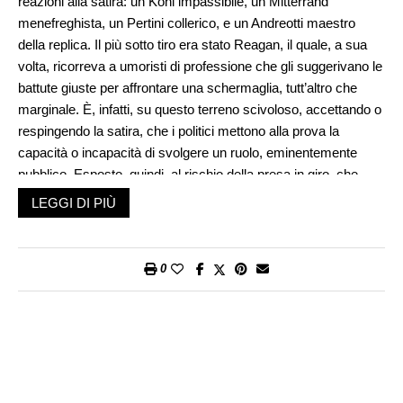
reazioni alla satira: un Kohl impassibile, un Mitterrand
menefreghista, un Pertini collerico, e un Andreotti maestro
della replica. Il più sotto tiro era stato Reagan, il quale, a sua
volta, ricorreva a umoristi di professione che gli suggerivano le
battute giuste per affrontare una schermaglia, tutt’altro che
marginale. È, infatti, su questo terreno scivoloso, accettando o
respingendo la satira, che i politici mettono alla prova la
capacità o incapacità di svolgere un ruolo, eminentemente
pubblico. Esposto, quindi, al rischio della presa in giro, che
rappresenta, comunque, una forma di popolarità: gonfiata, ma
LEGGI DI PIÙ
non inventata dall’era mediatica.
Ha, invece, radici antiche il rapporto fra politica e umorismo,
che doveva lasciare segni indelebili nella letteratura, nel teatro,
0
poi nel cinema e infine in tv. Mentre, sul piano dei
comportamenti, doveva consolidare una sorta di complicità,
reciprocamente utile. Sono, infatti, i governanti, i detentori del
potere, i dirigenti dei partiti a fornire, magari involontariamente,
la materia prima ai professionisti della satira. Dal canto loro,
vignettisti, caricaturisti, imitatori, attori comici,