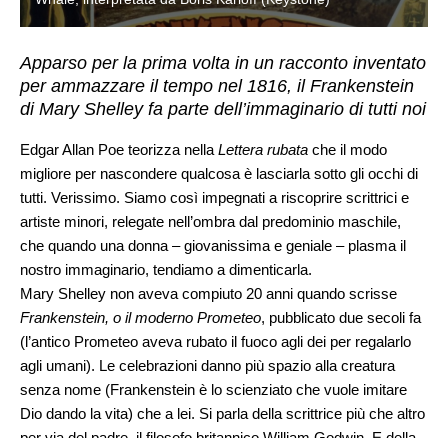
Apparso per la prima volta in un racconto inventato
per ammazzare il tempo nel 1816, il Frankenstein
di Mary Shelley fa parte dell’immaginario di tutti noi
Edgar Allan Poe teorizza nella
Lettera rubata
che il modo
migliore per nascondere qualcosa è lasciarla sotto gli occhi di
tutti. Verissimo. Siamo così impegnati a riscoprire scrittrici e
artiste minori, relegate nell’ombra dal predominio maschile,
che quando una donna – giovanissima e geniale – plasma il
nostro immaginario, tendiamo a dimenticarla.
Mary Shelley non aveva compiuto 20 anni quando scrisse
Frankenstein, o il moderno Prometeo
, pubblicato due secoli fa
(l’antico Prometeo aveva rubato il fuoco agli dei per regalarlo
agli umani). Le celebrazioni danno più spazio alla creatura
senza nome (Frankenstein è lo scienziato che vuole imitare
Dio dando la vita) che a lei. Si parla della scrittrice più che altro
per via del padre, il filosofo britannico William Godwin. E della