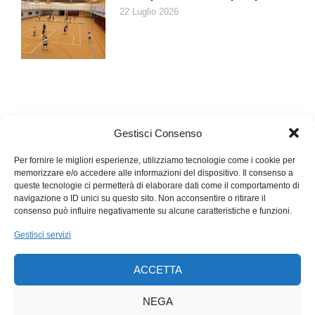
squadrato) e i morsetti al collo di Boris Karloff. Ha perso la sua
22 Luglio 2026
favella, la sua cultura, i suoi interrogativi filosofici. Ha
guadagnato innumerevoli parodie, segno che davvero ha
toccato il nostro immaginario. Dal mitico
Frankenstein Junior
di
Mel Brooks al meno conosciuto
Frankenweenie
di Tim Burton:
il cane di casa Sparky, finito sotto una macchina, viene
risuscitato con un fulmine. Davvero un bel colpo, signora
Shelley.
Gestisci Consenso
Per fornire le migliori esperienze, utilizziamo tecnologie come i cookie per
memorizzare e/o accedere alle informazioni del dispositivo. Il consenso a
queste tecnologie ci permetterà di elaborare dati come il comportamento di
navigazione o ID unici su questo sito. Non acconsentire o ritirare il
consenso può influire negativamente su alcune caratteristiche e funzioni.
Gestisci servizi
ACCETTA
NEGA