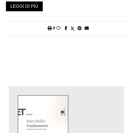
madre, la suffragetta Mary Wollstonecraft, che rivendicava i
LEGGI DI PIÙ
diritti delle donne in un saggio del 1792. E del marito, il poeta
Percy Bysshe Shelley, annegato al largo di La Spezia
(ribattezzato Golfo dei Poeti). E infine dell’amante Lord Byron –
0
anche lui poeta, da molti considerato il modello per la creatura:
è difficile che una fanciulla abbia fabbricato l’incubo più
spaventoso e affascinante della modernità.
Nell’intricata genealogia entra Ada Byron Lovelace, che
quando i computer ancora non esistevano aveva le idee
piuttosto chiare sulla futura diavoleria. Era figlia di Lord Byron,
perché si tenesse lontana dalla poesia considerata la rovina
della famiglia, le fecero studiare la matematica. La sua storia è
in una bellissima
graphic novel
di Sydney Padua intitolata
The
Thrilling Adventures of Lovelace and Babbage: The (Mostly)
True Story of the First Computer
(Pantheon Graphic Novels,
mai tradotta in italiano). È in libreria invece (edizioni Castoro)
Mary e il mostro
, scritto in versi e disegnato da Lita Judge. La
tesi: la scrittrice palpitava per la creatura, non per le disgrazie
del creatore (come si potrebbe pensare di chi scrivendo dà