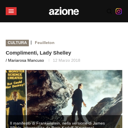
|
CULTURA
Feuilleton
Complimenti, Lady Shelley
/ Mariarosa Mancuso
12 Marzo 2018
Il manifesto di Frankenstein, nella versione di James
Whale, interpretata da Boris Karloff (Keystone)