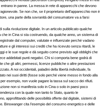
o entrano in panne. La messa in rete di apparecchi che devono
gionevole. Se non che, se il proprietario dell’apparecchio non è
tatore, una parte della sovranità del consumatore va a farsi
 sulla rivoluzione digitale. In un articolo pubblicato qualche
 che in Cina si sta costruendo, da qualche anno, un sistema di
o registrate dal computer, valutate e influenzate perché vadano
ture e gli interessi sui crediti che ha ricevuto senza ritardi, le
eggi e le sue regole e dà seguito come previsto agli obblighi che
ece addebitati punti negativi. Chi si comporta bene godrà di
e che gli altri, permessi, licenze pubbliche o altre prestazioni
ato. A noi occidentali, paladini della libertà individuale, fa
to nei suoi diritti (fosse solo perché viene messo in fondo alla
, per esempio, non vuole pagare la tassa sul sacco dei rifiuti.
zione non si manifesta solo in Cina o solo in paesi poco
endenza con la quale non tanto lo Stato, quanto le
 approfittando delle possibilità offerte dal digitale, sistemi di
e. Binswanger cita l’esempio del consumo energetico e delle