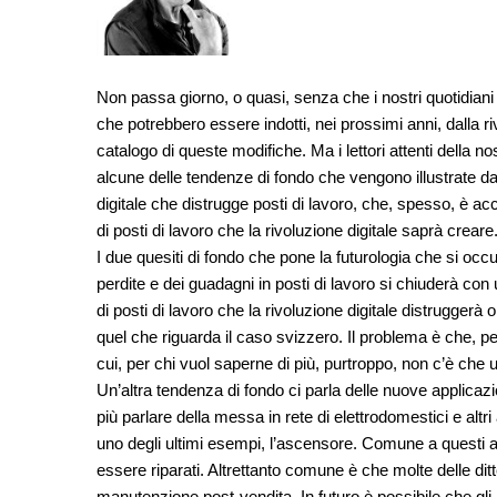
Non passa giorno, o quasi, senza che i nostri quotidiani
che potrebbero essere indotti, nei prossimi anni, dalla r
catalogo di queste modifiche. Ma i lettori attenti dell
alcune delle tendenze di fondo che vengono illustrate da
digitale che distrugge posti di lavoro, che, spesso, è a
di posti di lavoro che la rivoluzione digitale saprà creare
I due quesiti di fondo che pone la futurologia che si occu
perdite e dei guadagni in posti di lavoro si chiuderà con
di posti di lavoro che la rivoluzione digitale distrugg
quel che riguarda il caso svizzero. Il problema è che, p
cui, per chi vuol saperne di più, purtroppo, non c’è che 
Un’altra tendenza di fondo ci parla delle nuove applicazi
più parlare della messa in rete di elettrodomestici e a
uno degli ultimi esempi, l’ascensore. Comune a questi
essere riparati. Altrettanto comune è che molte delle dit
manutenzione post-vendita. In futuro è possibile che gl