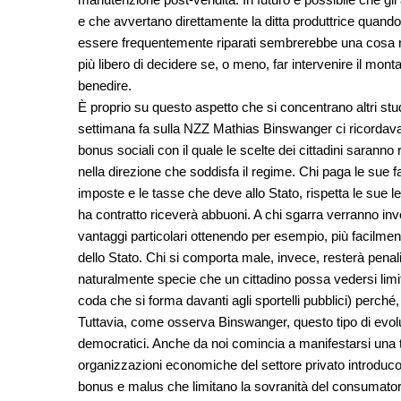
e che avvertano direttamente la ditta produttrice quand
essere frequentemente riparati sembrerebbe una cosa ra
più libero di decidere se, o meno, far intervenire il mon
benedire.
È proprio su questo aspetto che si concentrano altri studi
settimana fa sulla NZZ Mathias Binswanger ci ricordava
bonus sociali con il quale le scelte dei cittadini sarann
nella direzione che soddisfa il regime. Chi paga le sue fat
imposte e le tasse che deve allo Stato, rispetta le sue l
ha contratto riceverà abbuoni. A chi sgarra verranno inv
vantaggi particolari ottenendo per esempio, più facilment
dello Stato. Chi si comporta male, invece, resterà penalizz
naturalmente specie che un cittadino possa vedersi limita
coda che si forma davanti agli sportelli pubblici) perché
Tuttavia, come osserva Binswanger, questo tipo di evolu
democratici. Anche da noi comincia a manifestarsi una t
organizzazioni economiche del settore privato introducono,
bonus e malus che limitano la sovranità del consumator