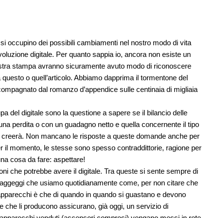
 si occupino dei possibili cambiamenti nel nostro modo di vita
ivoluzione digitale. Per quanto sappia io, ancora non esiste un
a nostra stampa avranno sicuramente avuto modo di riconoscere
 questo o quell’articolo. Abbiamo dapprima il tormentone del
ccompagnato dal romanzo d’appendice sulle centinaia di migliaia
.
pa del digitale sono la questione a sapere se il bilancio delle
 una perdita o con un guadagno netto e quella concernente il tipo
erà o creerà. Non mancano le risposte a queste domande anche per
er il momento, le stesse sono spesso contraddittorie, ragione per
una cosa da fare: aspettare!
oni che potrebbe avere il digitale. Tra queste si sente sempre di
ltri aggeggi che usiamo quotidianamente come, per non citare che
 apparecchi è che di quando in quando si guastano e devono
te che li producono assicurano, già oggi, un servizio di
i apparecchi venduti (ascensori compresi) vengano messi in rete