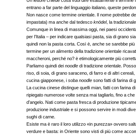
Un lettore chiede cosa vuol dire esattamente il termine
entrano a far parte del linguaggio italiano, queste perdon
Non nasce come termine orientale. Il nome potrebbe de
impastata) ma anche dal tedesco
knödel
, la tradizional
Comunque in linea di massima oggi, nei paesi occidental
per l’Italia – per indicare qualsiasi pasta, sia di grano sia 
quindi non la pasta corta. Così è, anche se sarebbe più 
termine per un alimento della tradizione orientale ricava
maccheroni, perché no? è etimologicamente più corretta) p
Parliamo quindi dei
noodle
di tradizione orientale. Posso
riso, di soia, di grano saraceno, di farro e di altri cerea
cucina giapponese, i
soba noodle
sono fatti di farina di
La cucina cinese distingue quelli
mian
, fatti con farina d
ripiegato numerose volte senza mai tagliarlo, fino a che 
d’angelo. Nati come pasta fresca di produzione tipicamen
produzione industriale e si possono servire in modi diver
sughi di carne.
Esiste ma è raro il loro utilizzo «in purezza» ovvero sal
verdure e basta: in Oriente sono visti di più come acco