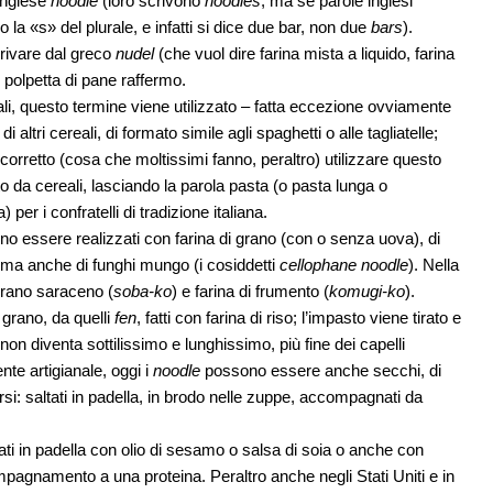
 inglese
noodle
(loro scrivono
noodles
, ma se parole inglesi
o la «s» del plurale, e infatti si dice due bar, non due
bars
).
rivare dal greco
nudel
(che vuol dire farina mista a liquido, farina
e polpetta di pane raffermo.
i, questo termine viene utilizzato – fatta eccezione ovviamente
di altri cereali, di formato simile agli spaghetti o alle tagliatelle;
corretto (cosa che moltissimi fanno, peraltro) utilizzare questo
to da cereali, lasciando la parola pasta (o pasta lunga o
er i confratelli di tradizione italiana.
no essere realizzati con farina di grano (con o senza uova), di
li, ma anche di funghi mungo (i cosiddetti
cellophane noodle
). Nella
 grano saraceno (
soba-ko
) e farina di frumento (
komugi-ko
).
i grano, da quelli
fen
, fatti con farina di riso; l’impasto viene tirato e
non diventa sottilissimo e lunghissimo, più fine dei capelli
te artigianale, oggi i
noodle
possono essere anche secchi, di
si: saltati in padella, in brodo nelle zuppe, accompagnati da
tati in padella con olio di sesamo o salsa di soia o anche con
mpagnamento a una proteina. Peraltro anche negli Stati Uniti e in