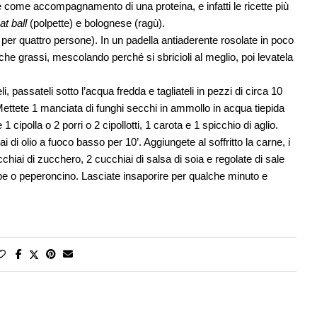
ste come accompagnamento di una proteina, e infatti le ricette più
t ball
(polpette) e bolognese (ragù).
 per quattro persone). In un padella antiaderente rosolate in poco
che grassi, mescolando perché si sbricioli al meglio, poi levatela
i, passateli sotto l’acqua fredda e tagliateli in pezzi di circa 10
. Mettete 1 manciata di funghi secchi in ammollo in acqua tiepida
e 1 cipolla o 2 porri o 2 cipollotti, 1 carota e 1 spicchio di aglio.
ai di olio a fuoco basso per 10’. Aggiungete al soffritto la carne, i
cucchiai di zucchero, 2 cucchiai di salsa di soia e regolate di sale
epe o peperoncino. Lasciate insaporire per qualche minuto e