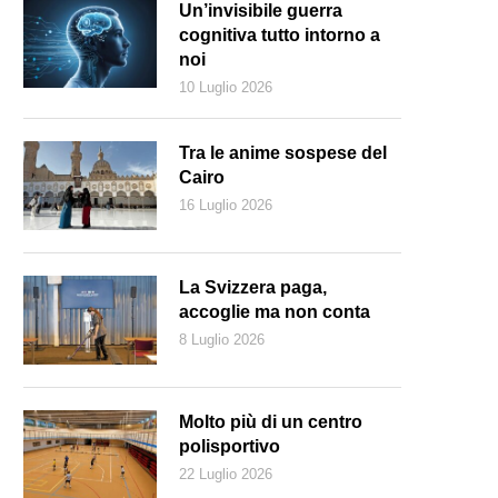
Un’invisibile guerra
cognitiva tutto intorno a
noi
10 Luglio 2026
Tra le anime sospese del
Cairo
16 Luglio 2026
La Svizzera paga,
accoglie ma non conta
8 Luglio 2026
 Occidente si chiama noodle ogni tipo di pasta lunga, ma in realtà è un 
reali (Pexels)
Molto più di un centro
polisportivo
22 Luglio 2026