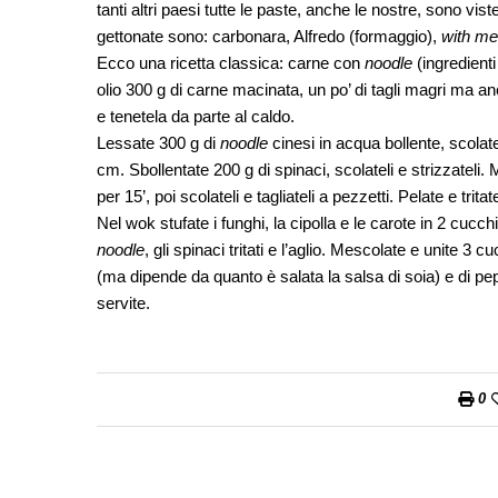
tanti altri paesi tutte le paste, anche le nostre, sono vi
gettonate sono: carbonara, Alfredo (formaggio),
with mea
Ecco una ricetta classica: carne con
noodle
(ingredienti
olio 300 g di carne macinata, un po’ di tagli magri ma an
e tenetela da parte al caldo.
Lessate 300 g di
noodle
cinesi in acqua bollente, scolatel
cm. Sbollentate 200 g di spinaci, scolateli e strizzateli
per 15’, poi scolateli e tagliateli a pezzetti. Pelate e tritat
Nel wok stufate i funghi, la cipolla e le carote in 2 cucchi
noodle
, gli spinaci tritati e l’aglio. Mescolate e unite 3 
(ma dipende da quanto è salata la salsa di soia) e di p
servite.
0