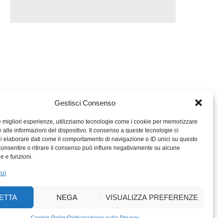
Gestisci Consenso
le migliori esperienze, utilizziamo tecnologie come i cookie per memorizzare
 alle informazioni del dispositivo. Il consenso a queste tecnologie ci
i elaborare dati come il comportamento di navigazione o ID unici su questo
consentire o ritirare il consenso può influire negativamente su alcune
MIGROS TICINO
he e funzioni.
MIGROS
izi
SCUOLA CLUB
PERCENTO CULTURALE
ETTA
NEGA
VISUALIZZA PREFERENZE
MIGROS TICINO
ACTIV FITNESS TICINO