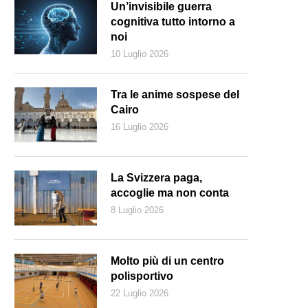
Un’invisibile guerra
cognitiva tutto intorno a
noi
10 Luglio 2026
Tra le anime sospese del
Cairo
16 Luglio 2026
La Svizzera paga,
accoglie ma non conta
8 Luglio 2026
a vita tra due realtà culturali, Anna Felder (CdT - Zocchetti)
Molto più di un centro
polisportivo
22 Luglio 2026