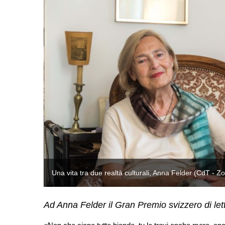
Una vita tra due realtà culturali, Anna Felder (CdT - Zo
Ad Anna Felder il Gran Premio svizzero di let