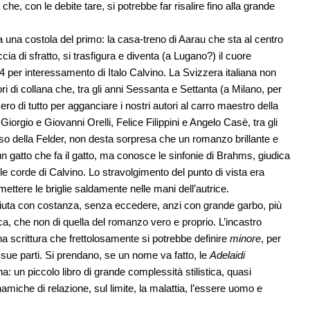
che, con le debite tare, si potrebbe far risalire fino alla grande
 una costola del primo: la casa-treno di Aarau che sta al centro
ia di sfratto, si trasfigura e diventa (a Lugano?) il cuore
4 per interessamento di Italo Calvino. La Svizzera italiana non
ri di collana che, tra gli anni Sessanta e Settanta (a Milano, per
ero di tutto per agganciare i nostri autori al carro maestro della
 Giorgio e Giovanni Orelli, Felice Filippini e Angelo Casè, tra gli
 caso della Felder, non desta sorpresa che un romanzo brillante e
 un gatto che fa il gatto, ma conosce le sinfonie di Brahms, giudica
to le corde di Calvino. Lo stravolgimento del punto di vista era
imettere le briglie saldamente nelle mani dell’autrice.
sciuta con costanza, senza eccedere, anzi con grande garbo, più
a, che non di quella del romanzo vero e proprio. L’incastro
na scrittura che frettolosamente si potrebbe definire
minore
, per
e sue parti. Si prendano, se un nome va fatto, le
Adelaidi
a: un piccolo libro di grande complessità stilistica, quasi
namiche di relazione, sul limite, la malattia, l’essere uomo e