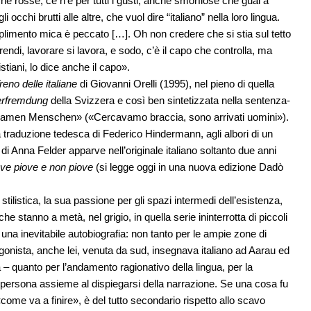
he rosse, ce n’è per tutti i gusti, anche smorfiose che guai a
 occhi brutti alle altre, che vuol dire “italiano” nella loro lingua.
plimento mica è peccato […]. Oh non credere che si stia sul tetto
prendi, lavorare si lavora, e sodo, c’è il capo che controlla, ma
tiani, lo dice anche il capo».
reno delle italiane
di Giovanni Orelli (1995), nel pieno di quella
rfremdung
della Svizzera e così ben sintetizzata nella sentenza-
s kamen Menschen» («Cercavamo braccia, sono arrivati uomini»).
a traduzione tedesca di Federico Hindermann, agli albori di un
i Anna Felder apparve nell’originale italiano soltanto due anni
ove piove e non piove
(si legge oggi in una nuova edizione Dadò
stilistica, la sua passione per gli spazi intermedi dell’esistenza,
e stanno a metà, nel grigio, in quella serie ininterrotta di piccoli
 una inevitabile autobiografia: non tanto per le ampie zone di
gonista, anche lei, venuta da sud, insegnava italiano ad Aarau ed
 ‒ quanto per l’andamento ragionativo della lingua, per la
la persona assieme al dispiegarsi della narrazione. Se una cosa fu
 «come va a finire», è del tutto secondario rispetto allo scavo