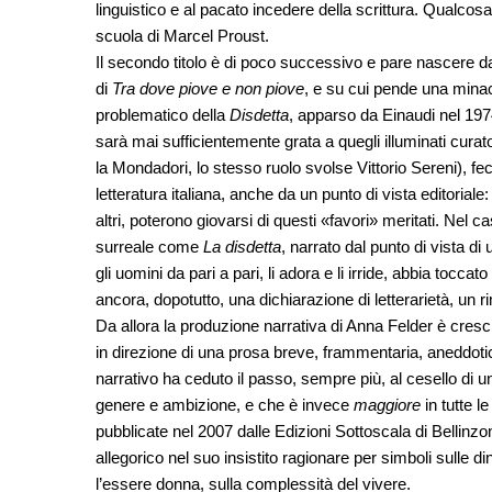
linguistico e al pacato incedere della scrittura. Qualcosa 
scuola di Marcel Proust.
Il secondo titolo è di poco successivo e pare nascere da
di
Tra dove piove e non piove
, e su cui pende una minacc
problematico della
Disdetta
, apparso da Einaudi nel 197
sarà mai sufficientemente grata a quegli illuminati curato
la Mondadori, lo stesso ruolo svolse Vittorio Sereni), fec
letteratura italiana, anche da un punto di vista editoriale:
altri, poterono giovarsi di questi «favori» meritati. Nel
surreale come
La disdetta
, narrato dal punto di vista di
gli uomini da pari a pari, li adora e li irride, abbia tocca
ancora, dopotutto, una dichiarazione di letterarietà, un r
Da allora la produzione narrativa di Anna Felder è cre
in direzione di una prosa breve, frammentaria, aneddotic
narrativo ha ceduto il passo, sempre più, al cesello di u
genere e ambizione, e che è invece
maggiore
in tutte l
pubblicate nel 2007 dalle Edizioni Sottoscala di Bellinzon
allegorico nel suo insistito ragionare per simboli sulle di
l’essere donna, sulla complessità del vivere.