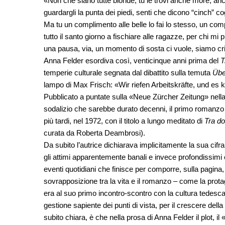
«Non che siano tutte bionde, tu le trovi anche more, anc
guardargli la punta dei piedi, senti che dicono “cinch” cogli
Ma tu un complimento alle belle lo fai lo stesso, un com
tutto il santo giorno a fischiare alle ragazze, per chi mi 
una pausa, via, un momento di sosta ci vuole, siamo cris
Anna Felder esordiva così, venticinque anni prima del
T
temperie culturale segnata dal dibattito sulla temuta
Übe
lampo di Max Frisch: «Wir riefen Arbeitskräfte, und e
Pubblicato a puntate sulla «Neue Zürcher Zeitung»
nell
sodalizio che sarebbe durato decenni, il primo romanzo d
più tardi, nel 1972, con il titolo a lungo meditato di
Tra d
curata da Roberta Deambrosi).
Da subito l’autrice dichiarava implicitamente la sua cifra 
gli attimi apparentemente banali e invece profondissimi ch
eventi quotidiani che finisce per comporre, sulla pagina,
sovrapposizione tra la vita e il romanzo ‒ come la prota
era al suo primo incontro-scontro con la cultura tedesca
gestione sapiente dei punti di vista, per il crescere del
subito chiara, è che nella prosa di Anna Felder il plot, il