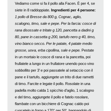
Con la trita formate delle piccole polpettine, friggetele in olio per
Vediamo come si fa il pollo alla Facen. È per 4, se
friggere e scolatele su carta assorbente da cucina. Tagliate a
siete in 8 raddoppiate.
Ingredienti per 4 persone:
dadi la mozzarella e fatela scolare per 30’ in un colino. Sodate
1 pollo di Bresse da 800 g, Cognac, aglio,
le uova e sgusciatele.
scalogno, timo, sale e pepe. Per la farcia: cosce di
Lessate la pasta e scolatela a metà cottura, versatela in una
rana disossate e tritate g 120, pancetta a dadini g
grossa ciotola e conditela col ragù e il grana, aggiungete la
80, pane in cassetta g 200, tartufo nero g 40, timo,
mozzarella, le uova sode tagliate a fette e le polpettine.
Mescolate il tutto e versate in un tegame foderato di pasta
vino bianco secco. Per le patate, 4 patate medio
frolla, coprite con un altro disco di pasta frolla.
grosse, uova, erba cipollina, sale e pepe.
Pestate
Infornate a 180° per circa 30’, fino a che la superficie sarà di un
in un mortaio le cosce di rana e la pancetta, poi
bel biondo carico.
frullatele a lungo in un frullatore unendo poco vino
sobbollito per 3’ e poi passatele al setaccio con il
pane e il tartufo, aggiungete un trito di due rametti
di timo. Farcite e legate il pollo. Rosolate in una
padella molto calda 1 spicchio d’aglio, 1 scalogno
e del timo, aggiungete il pollo e fatelo rosolare,
flambate con un bicchiere di Cognac caldo poi
cuocetelo in forno a 170° per 50’, bagnandolo di