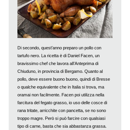
Accompagnamento da aceto di riso, da spruzzare sopra.
Timballo alle lumache di Natale.
Per 8 persone: pasta frolla,
spaghettoni g 600, grana grattugiato g 100, mozzarella g 350, 2
uova sode, lumache cotte tritate g 250, olio per friggere, sale e
pepe. Per il ragù: salsiccia tipo mantovana (ovvero quella che
si può mangiare cruda) g 200, cipolla g 200, 1 spicchio d’aglio,
Di secondo, quest’anno preparo un pollo con
concentrato di pomodoro g 200, vino rosso, burro g 50, sale e
pepe.
tartufo nero. La ricetta è di Daniel Facen, un
Per il ragù. Mettete la salsiccia intera in un tegame
bravissimo chef che lavora all’Anteprima di
antiaderente e unite la cipolla tagliata a dadini, l’aglio intero
Chiuduno, in provincia di Bergamo. Quanto al
leggermente schiacciato e il burro. Coprite e cuocete a fuoco
pollo, deve essere buono buono, quindi di Bresse
bassissimo. Quando le cipolle prendono colore, scoprite e
o qualche equivalente che in Italia si trova, ma
mescolate spesso, aggiungendo poco a poco 1 bicchiere di
oramai non facilmente. Facen poi utilizza nella
vino e lasciandolo evaporare. Unite il concentrato stemperato
farcitura del fegato grasso, io uso delle cosce di
in poca acqua e cuocete per 1 ora o poco più, mescolando e
rana tritate, arricchite con pancetta, se no sono
unendo poca acqua bollente se necessario. Regolate di sale e
di pepe. Levate la salsiccia, tagliatela ad anelli e rimettetela nel
troppo magre. Però si può farcire con qualsiasi
sugo.
tipo di carne, basta che sia abbastanza grassa.