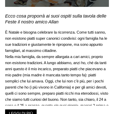
Ecco cosa proporrà ai suoi ospiti sulla tavola delle
Feste il nostro amico Allan
È Natale e bisogna celebrare la ricorrenza. Come tutti sanno,
non esistono piatti super canonici condivisi: ogni famiglia ha le
sue tradizioni e giustamente le ripropone, ma sono appunto
famigliari, al massimo cittadine.
Nella mia famiglia, da sempre allargata a cari amici, proprio
non esistono tradizioni. A lungo abbiamo, anzi ho, ché da tanti
anni questo è il mio incarico, preparato piatti che piacevano a
mio padre (mia madre è mancata tanto tempo fa): piatti
semplici che lui amava. Oggi, che lui non c’è più, per i pochi
parenti che ho (i più vivono in California) e per gli amici devoti,
quelli ci sono sempre, preparo piatti ricchi ma eterodossi, visto
che siamo tutti curiosi del buono. Non tanto, sia chiaro, il 24 a
cena o il 25 a pranzo, quanto «in quei giorni», magari 2 prima o
2 dopo.
LEGGI DI PIÙ