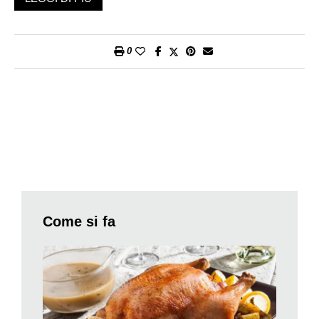
Dovendo preparare un menù ricco e un po’ magico, quest’anno
ho scelto di partire con un Plateau Royal, seguito da un ricco
timballo di Natale e di secondo un pollo al tartufo, che trovate
0
nel «Come si fa». Ecco le ricette. E Buon Natale a tutti!
Trascrivo qui gli ingredienti del Plateau Royal, ricetta del
ristorante San Martino di Treviglio. Lascio i termini un po’ in
francese un po’ in italiano, suona meglio…
Ostriche: speciales, fines de claires, speciales de claires,
belon 000.
Conchiglie: coques bianche (Cerastoderma edule, un bivalva),
amandes (Glycymeris glycymeris, un bivalva), bulots o buccin
(Buccinum undatum, un gasteropode), clams (Mercenaria
mercenaria, vongole), pouce-pied o percebes (in italiano
Come si fa
pedunculata, Mitella pollicipes), couteau commun (cannolicchi,
Ensis siliqua).
Marinate di pesce: cernia, pesce sanpietro, salmone, ricciola.
Marinati per poco tempo in olio extravergine di oliva leggero,
succo di limone, sale, pepe e qualche fogliolina di erbe
aromatiche di stagione.