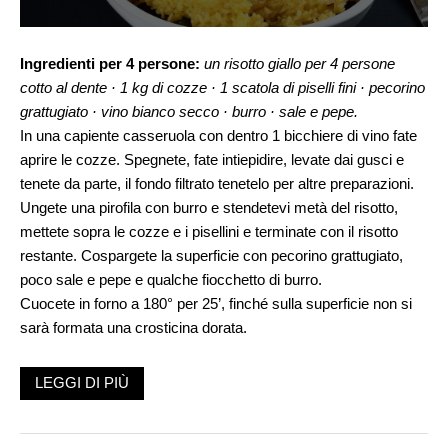
Ingredienti per 4 persone:
un risotto giallo per 4 persone
cotto al dente
·
1 kg di cozze
·
1 scatola di piselli fini
·
pecorino
grattugiato
·
vino bianco secco
·
burro
·
sale e pepe
.
In una capiente casseruola con dentro 1 bicchiere di vino fate
aprire le cozze. Spegnete, fate intiepidire, levate dai gusci e
tenete da parte, il fondo filtrato tenetelo per altre preparazioni.
Ungete una pirofila con burro e stendetevi metà del risotto,
mettete sopra le cozze e i pisellini e terminate con il risotto
restante. Cospargete la superficie con pecorino grattugiato,
poco sale e pepe e qualche fiocchetto di burro.
Cuocete in forno a 180° per 25’, finché sulla superficie non si
sarà formata una crosticina dorata.
LEGGI DI PIÙ