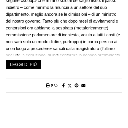
seguire «scoop» che mirano solo al bersaglio fisso: il passo
indietro – come minimo la rinuncia a un settore del suo
dipartimento, meglio ancora se le dimissioni – di un ministro
del nostro governo. Tanto più che dopo mesi di avvitamenti e
contorsioni ora abbiamo la sospirata (metaforicamente)
commissione parlamentare di inchiesta, voluta a tutti i costi (e
non sarà solo un modo di dire, purtroppo) in barba persino ai
«non luogo a procedere» sanciti dalla magistratura (l’ultimo
esclude la corruzione, quindi conferma le penose arrampicate
sui vetri di chi pesca nel torbido). Simili avvenimenti, senza
LEGGI DI PIÙ
fare troppa dietrologia, ed evitando di riesumare analoghe
vicende ormai sepolte nell’oblio, hanno sempre avuto anche il
merito di restituire attualità al giudizio che oltre 150 anni fa,
0
nelle sue «Semplici verità ai Ticinesi», il Franscini ha posto
sulle labbra del benemerito Bonstetten: «Queste genti che non
hanno mai denaro per le utili cose (…) solo per i litigi sono
elleno ricche e liberali». Detto oggi suonerebbe così: passano
gli anni, cambiano scenari e persone, ma la natura
«cantonticinese» sembra condannata a rimanere schiava (o