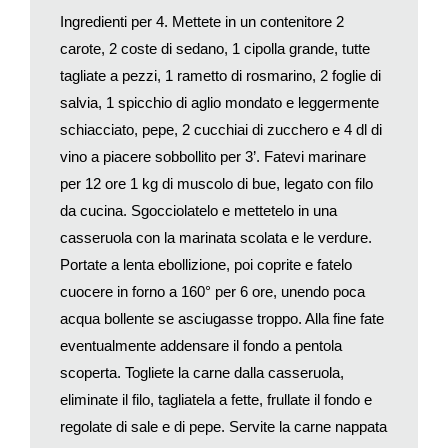
Aprite le ostriche a caldo. Immergetele nel latte, sgocciolatele
Ingredienti per 4. Mettete in un contenitore 2
bene, infarinatele e scrollate l’eccesso di farina. Friggetele in
carote, 2 coste di sedano, 1 cipolla grande, tutte
abbondante olio di semi di arachide caldo per 3’, scolatele,
tagliate a pezzi, 1 rametto di rosmarino, 2 foglie di
passatele su carta assorbente e salatele. Spruzzatele con
succo di limone emulsionato con salsa Worcester e Tabasco
salvia, 1 spicchio di aglio mondato e leggermente
prima di gustarle.
schiacciato, pepe, 2 cucchiai di zucchero e 4 dl di
Ostriche in besciamella
vino a piacere sobbollito per 3’. Fatevi marinare
Aprite le ostriche a caldo, estraete il mollusco e raccogliete
per 12 ore 1 kg di muscolo di bue, legato con filo
l’acqua interna. Fate una pseudo besciamella con 10 g di
da cucina. Sgocciolatelo e mettetelo in una
farina, 10 g di burro e 1 bicchiere di acqua delle ostriche, se
casseruola con la marinata scolata e le verdure.
non bastasse unite altra acqua. Profumatela con 1 grattatina di
Portate a lenta ebollizione, poi coprite e fatelo
noce moscata, 1 pizzico di sale, eventualmente, e 1 punta di
cuocere in forno a 160° per 6 ore, unendo poca
pepe di Cayenna. Mettete 1 cucchiaino di besciamella sulla
valva concava, sopra 1 ostrica e ricoprite con altra
acqua bollente se asciugasse troppo. Alla fine fate
besciamella. Spolverizzate con abbondante pangrattato tostato
eventualmente addensare il fondo a pentola
e, poco prima di servire, grigliate per 2’.
scoperta. Togliete la carne dalla casseruola,
eliminate il filo, tagliatela a fette, frullate il fondo e
regolate di sale e di pepe. Servite la carne nappata