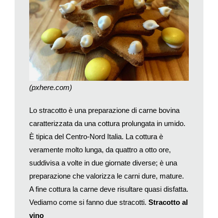
spinaci e tritateli. Mettete 1 cucchiaino di spinaci nella valva
concava, unite il mollusco e coprite con salsa mornay, ovvero
besciamella arricchita con formaggio grattugiato, stemperata
con poca acqua d’ostriche. Passate al grill per 2’.
Ostriche alla diavola
Aprite le ostriche a caldo. Lavorate un po’ di burro con la loro
acqua, aglio tritato, prezzemolo tritato, pangrattato tostato,
(pxhere.com)
Tabasco, salsa Worcester, gin e limone; eventualmente
regolate di sale. Mettete i molluschi nelle valve concave
Lo stracotto è una preparazione di carne bovina
coperti da 1 cucchiaino di impasto e cuocete in forno per 3’.
caratterizzata da una cottura prolungata in umido.
Ostriche alla milanese
È tipica del Centro-Nord Italia. La cottura è
Aprite le ostriche a caldo. Asciugatele bene, infarinatele
veramente molto lunga, da quattro a otto ore,
leggermente, passatele nell’uovo sbattuto e nel pangrattato
leggermente tostato. Friggetele in abbondante burro meglio se
suddivisa a volte in due giornate diverse; è una
chiarificato caldo per 3’, toglietele, passatele su carta
preparazione che valorizza le carni dure, mature.
assorbente e salatele. Spruzzatele con succo di limone prima
A fine cottura la carne deve risultare quasi disfatta.
di gustarle.
Vediamo come si fanno due stracotti.
Stracotto al
Ostriche fritte
vino