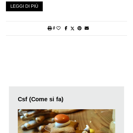
sul fondo. Servono pochi minuti, da 3 a 5, per vederle aprirsi
LEGGI DI PIÙ
leggermente. A questo punto levate la casseruola dal forno,
lasciate intiepidire e aprite le valve: non occorrerà alcuno
sforzo, essendo leggermente cotte, il muscolo che tiene legata
0
l’ostrica alla valva superiore non opporrà resistenza. Togliete il
mollusco dalla valva e tenetelo da parte. Quindi filtrate la loro
saporita acqua.
Ecco qui di seguito alcuni esempi di ostriche cotte (queste
barbare preparazioni!), da antipasto. Il numero di quante
ostriche a testa vorrete cucinare dipende dal vostro piacere.
Angeli a cavallo
Una proposta inglese tradizionale si chiama proprio così,
ignoro il perché. Per preparare questa portata, aprite le
ostriche a caldo. Avvolgete ogni mollusco con una fetta di
Csf (Come si fa)
bacon. Infilatene 3 insieme su spiedini, che farete grigliare a
fuoco dolce per 3’. Spolverizzate con pepe e servite su un letto
di insalatina condita.
Ostriche al formaggio e spinaci
Aprite le ostriche a caldo. Saltate in poco burro un po’ di