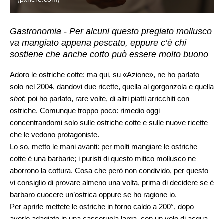
Gastronomia - Per alcuni questo pregiato mollusco
va mangiato appena pescato, eppure c’è chi
sostiene che anche cotto può essere molto buono
Adoro le ostriche cotte: ma qui, su «Azione», ne ho parlato
solo nel 2004, dandovi due ricette, quella al gorgonzola e quella
shot
; poi ho parlato, rare volte, di altri piatti arricchiti con
ostriche. Comunque troppo poco: rimedio oggi
concentrandomi solo sulle ostriche cotte e sulle nuove ricette
che le vedono protagoniste.
Lo so, metto le mani avanti: per molti mangiare le ostriche
cotte è una barbarie; i puristi di questo mitico mollusco ne
aborrono la cottura. Cosa che però non condivido, per questo
vi consiglio di provare almeno una volta, prima di decidere se è
barbaro cuocere un’ostrica oppure se ho ragione io.
Per aprirle mettete le ostriche in forno caldo a 200°, dopo
averle adagiate in una casseruola larga, con un velo di acqua