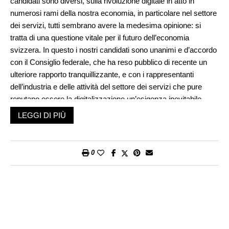
candidati sono diversi, sulla rivoluzione digitale in atto in
numerosi rami della nostra economia, in particolare nel settore
dei servizi, tutti sembrano avere la medesima opinione: si
tratta di una questione vitale per il futuro dell’economia
svizzera. In questo i nostri candidati sono unanimi e d’accordo
con il Consiglio federale, che ha reso pubblico di recente un
ulteriore rapporto tranquillizzante, e con i rappresentanti
dell’industria e delle attività del settore dei servizi che pure
reputano essere la digitalizzazione un’esigenza inevitabile.
Candidati, Consiglio federale e rappresentanti dell’economia
LEGGI DI PIÙ
sono quindi unanimi nel considerare positivo il bilancio dei
possibili effetti della futura digitalizzazione. Basandosi su studi
fatti da università, think tank pubblici e privati e singoli esperti,
0
essi relativizzano anche le perdite in posti di lavoro provocate
dalla digitalizzazione. È vero che la digitalizzazione eliminerà
posti di lavoro (a livello svizzero si parla di perdite tra i 180’000
e i 250’000 posti, da qui al 2030) ma ne creerà altrettanti se
non di più.
Per il Ticino, per quanto ne sappia io, nessuno si è ancora