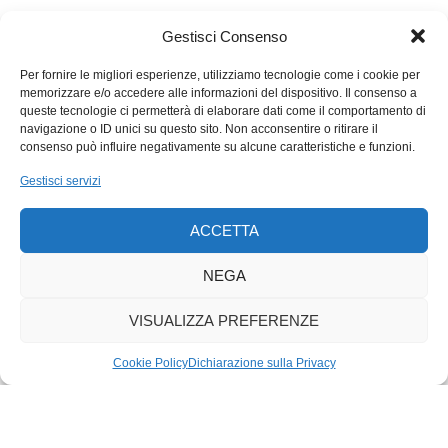
digitalizzazione ha trasformato profondamente la struttura
dell’occupazione. In generale la digitalizzazione ha fatto
Gestisci Consenso
aumentare la quota del lavoro a tempo parziale. Vi sono poi
rami nei quali il peso delle singole attività è cambiato. Per
Per fornire le migliori esperienze, utilizziamo tecnologie come i cookie per
memorizzare e/o accedere alle informazioni del dispositivo. Il consenso a
esempio, per restare al settore dei servizi, il ramo trasporti e
queste tecnologie ci permetterà di elaborare dati come il comportamento di
comunicazioni. Fino quasi alla fine del secolo, la quota
navigazione o ID unici su questo sito. Non acconsentire o ritirare il
maggiore dell’occupazione in questo ramo era nelle attività di
consenso può influire negativamente su alcune caratteristiche e funzioni.
trasporto. Oggi, invece, per effetto della digitalizzazione vi
Gestisci servizi
primeggiano le attività legate alle comunicazioni. La
digitalizzazione ha quindi conseguenze importanti sulla
ACCETTA
domanda di lavoro e sul tasso di occupazione.
Chi predica la digitalizzazione dovrebbe perciò tenere in
NEGA
maggior conto del fatto che la stessa ha effetti collaterali
negativi importanti sull’occupazione e che, dopo il digitale,
VISUALIZZA PREFERENZE
verranno i robot.
Cookie Policy
Dichiarazione sulla Privacy