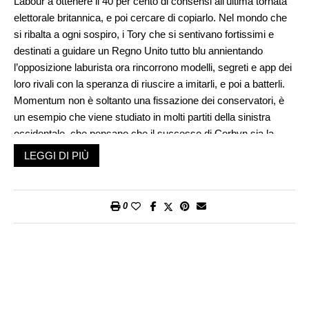
Labour a ottenere il 40 per cento di consensi all’ultima tornata
elettorale britannica, e poi cercare di copiarlo. Nel mondo che
si ribalta a ogni sospiro, i Tory che si sentivano fortissimi e
destinati a guidare un Regno Unito tutto blu annientando
l’opposizione laburista ora rincorrono modelli, segreti e app dei
loro rivali con la speranza di riuscire a imitarli, e poi a batterli.
Momentum non è soltanto una fissazione dei conservatori, è
un esempio che viene studiato in molti partiti della sinistra
occidentale, che pensano che il successo di Corbyn sia la
dimostrazione che la strada della riconquista del potere sia
LEGGI DI PIÙ
quella. E chi ripete che inseguire Momentum significa ributtarsi
indietro di qualche decennio, annullare il riformismo della terza
via e dei suoi rivoli, ricercare una purezza socialista di
0
generazioni passate, viene messo a tacere con un certo
fastidio: siete voi moderati, voi della terza via, a essere vecchi
e superati, c’è un altro «new» adesso, alternativa perfetta al
neoliberismo.
Momentum è un gruppo «grassroot», sul campo, che conta
oggi 23 mila attivisti e 150 gruppi a livello locale, ed è stato