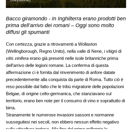
Bacco giramondo - In Inghilterra erano prodotti ben
prima dell’arrivo dei romani – Oggi sono molto
diffusi gli spumanti
Con certezza, grazie a ritrovamenti a Wollaston
(Wellingborough, Regno Unito), nella valle di Nene, i vitigni di
vitis vinifera
erano già presenti nelle isole britanniche prima
dell’arrivo delle legioni romane. La conferma di questa
affermazione ci è fornita dal rinvenimento di anfore datate
precedentemente alla conquista da parte di Roma. Tutto ciò è
reso possibile dal fatto che le tribù migratorie delle popolazioni
Belgae, di origine celto-germanica, che stanziavano sul
territorio, erano ben note per il consumo di vino e soprattutto di
birra.
Stranamente le numerose invasioni sassoni e normanne
susseguitesi nei secoli, non ebbero nessun effetto negativo
sulla viticoltura inglese. Alla fine del primo millennio la