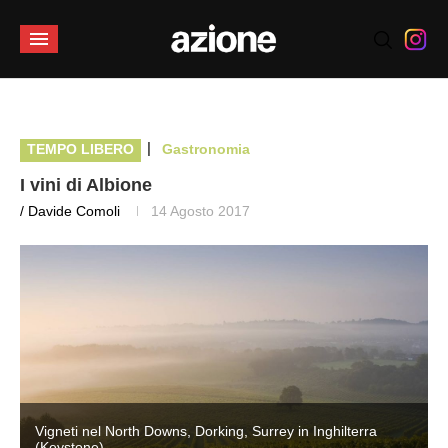
|
TEMPO LIBERO
Gastronomia
I vini di Albione
/ Davide Comoli
14 Agosto 2017
Vigneti nel North Downs, Dorking, Surrey in Inghilterra
(Keystone)