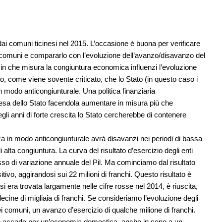
ti dai comuni ticinesi nel 2015. L’occasione è buona per verificare
ri comuni e compararlo con l’evoluzione dell’avanzo/disavanzo del
 che misura la congiuntura economica influenzi l’evoluzione
ero, come viene sovente criticato, che lo Stato (in questo caso i
n modo anticongiunturale. Una politica finanziaria
pesa dello Stato facendola aumentare in misura più che
li anni di forte crescita lo Stato cercherebbe di contenere
a in modo anticongiunturale avrà disavanzi nei periodi di bassa
 alta congiuntura. La curva del risultato d’esercizio degli enti
asso di variazione annuale del Pil. Ma cominciamo dal risultato
itivo, aggirandosi sui 22 milioni di franchi. Questo risultato è
e si era trovata largamente nelle cifre rosse nel 2014, è riuscita,
ecine di migliaia di franchi. Se consideriamo l’evoluzione degli
ei comuni, un avanzo d’esercizio di qualche milione di franchi.
me accade per un’economia domestica, anche in seno a un