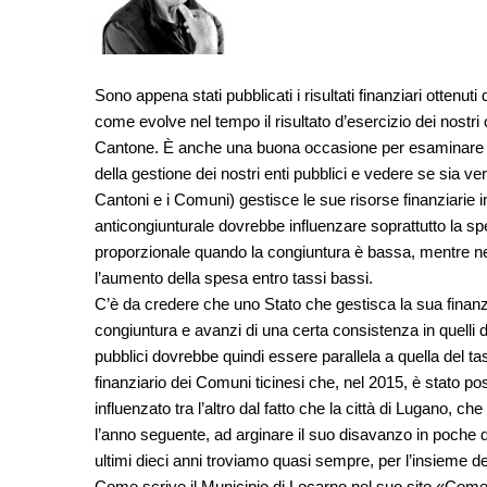
Sono appena stati pubblicati i risultati finanziari ottenu
come evolve nel tempo il risultato d’esercizio dei nost
Cantone. È anche una buona occasione per esaminare in
della gestione dei nostri enti pubblici e vedere se sia v
Cantoni e i Comuni) gestisce le sue risorse finanziarie i
anticongiunturale dovrebbe influenzare soprattutto la s
proporzionale quando la congiuntura è bassa, mentre neg
l’aumento della spesa entro tassi bassi.
C’è da credere che uno Stato che gestisca la sua finanz
congiuntura e avanzi di una certa consistenza in quelli di
pubblici dovrebbe quindi essere parallela a quella del t
finanziario dei Comuni ticinesi che, nel 2015, è stato pos
influenzato tra l’altro dal fatto che la città di Lugano, ch
l’anno seguente, ad arginare il suo disavanzo in poche d
ultimi dieci anni troviamo quasi sempre, per l’insieme d
Come scrive il Municipio di Locarno nel suo sito «Co