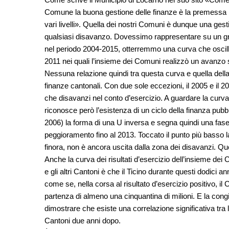
Comune la buona gestione delle finanze è la premessa i
vari livelli». Quella dei nostri Comuni è dunque una gesti
qualsiasi disavanzo. Dovessimo rappresentare su un grafi
nel periodo 2004-2015, otterremmo una curva che oscilla
2011 nei quali l’insieme dei Comuni realizzò un avanzo su
Nessuna relazione quindi tra questa curva e quella dell
finanze cantonali. Con due sole eccezioni, il 2005 e il 
che disavanzi nel conto d’esercizio. A guardare la curva 
riconosce però l’esistenza di un ciclo della finanza pu
2006) la forma di una U inversa e segna quindi una fase d
peggioramento fino al 2013. Toccato il punto più basso la
finora, non è ancora uscita dalla zona dei disavanzi. Q
Anche la curva dei risultati d’esercizio dell’insieme dei 
e gli altri Cantoni è che il Ticino durante questi dodici 
come se, nella corsa al risultato d’esercizio positivo, il
partenza di almeno una cinquantina di milioni. E la cong
dimostrare che esiste una correlazione significativa tra l
Cantoni due anni dopo.