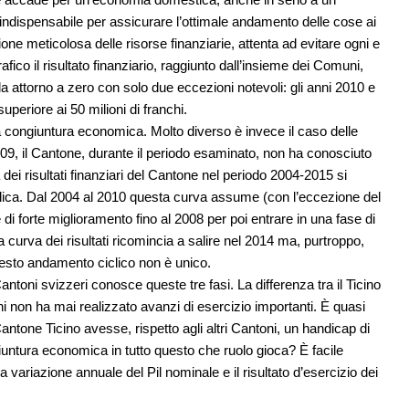
ndispensabile per assicurare l’ottimale andamento delle cose ai
one meticolosa delle risorse finanziarie, attenta ad evitare ogni e
co il risultato finanziario, raggiunto dall’insieme dei Comuni,
 attorno a zero con solo due eccezioni notevoli: gli anni 2010 e
periore ai 50 milioni di franchi.
a congiuntura economica. Molto diverso è invece il caso delle
2009, il Cantone, durante il periodo esaminato, non ha conosciuto
dei risultati finanziari del Cantone nel periodo 2004-2015 si
bblica. Dal 2004 al 2010 questa curva assume (con l’eccezione del
i forte miglioramento fino al 2008 per poi entrare in una fase di
 curva dei risultati ricomincia a salire nel 2014 ma, purtroppo,
uesto andamento ciclico non è unico.
Cantoni svizzeri conosce queste tre fasi. La differenza tra il Ticino
anni non ha mai realizzato avanzi di esercizio importanti. È quasi
 Cantone Ticino avesse, rispetto agli altri Cantoni, un handicap di
iuntura economica in tutto questo che ruolo gioca? È facile
a variazione annuale del Pil nominale e il risultato d’esercizio dei