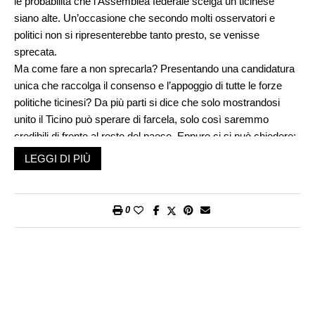
le probabilità che l’Assemblea federale scelga un ticinese
siano alte. Un’occasione che secondo molti osservatori e
politici non si ripresenterebbe tanto presto, se venisse
sprecata.
Ma come fare a non sprecarla? Presentando una candidatura
unica che raccolga il consenso e l’appoggio di tutte le forze
politiche ticinesi? Da più parti si dice che solo mostrandosi
unito il Ticino può sperare di farcela, solo così saremmo
credibili di fronte al resto del paese. Eppure ci si può chiedere:
una cosa simile viene richiesta anche ai candidati di altri
LEGGI DI PIÙ
cantoni? Nutro forti dubbi che un socialista zurighese trovi il
supporto dell’UDC e viceversa (Blocher ha mai avuto il
sostegno pieno del suo cantone?), ma nessuno si sognerebbe
0
di imporre agli zurighesi una simile condizione di «unanimità».
Inoltre, trovare un candidato che faccia l’unanimità in Ticino è
forse un’illusione, si può invece mettersi l’animo in pace e
riconoscere di essere un cantone litigioso, avendo però il
coraggio di presentare delle candidature forti, anche se non
piacciono a tutti.