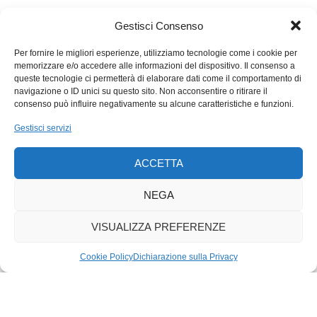
può portare nel gremio una sensibilità diversa, necessaria per
la coesione della Svizzera, ma non può fare miracoli per il
Gestisci Consenso
(solo) Ticino.
Per fornire le migliori esperienze, utilizziamo tecnologie come i cookie per
memorizzare e/o accedere alle informazioni del dispositivo. Il consenso a
queste tecnologie ci permetterà di elaborare dati come il comportamento di
navigazione o ID unici su questo sito. Non acconsentire o ritirare il
consenso può influire negativamente su alcune caratteristiche e funzioni.
Gestisci servizi
ACCETTA
NEGA
VISUALIZZA PREFERENZE
Cookie Policy
Dichiarazione sulla Privacy