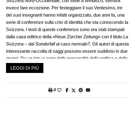
Svizzera Nord-Occidentale, con sede a Windisch, sembra
invece fare eccezione. Per festeggiare il suo Ventesimo, tre
dei suoi insegnanti hanno infatti organizzato, due anni fa, una
serie di conferenze sulla crisi di identità che sta conoscendo la
Svizzera. I testi di queste conferenze sono ora stati stampati
dalla casa editrice della «Neue Zürcher Zeitung» con il titolo
La
Svizzera – dal Sonderfall al caso normale?
. Gli autori di questa
interessante raccolta di saggi possono essere suddivisi in due
gruppi. Da un lato vi sono delle personalità della politica e della
cultura come Günther Verheugen, Adolf Muschg, Kaspar
LEGGI DI PIÙ
Villiger e Paul Widmer. Dall’altro, ci sono invece gli studiosi dei
problemi identitari. Si tratta dei tre insegnanti già citati, vale a
dire il sociologo Karl Haltiner e i politologi Peter Gros e Fridolin
0
Stähli, della filosofe Pia Jauch e Katja Gentinetta e dello storico
André Holenstein.
La tesi che corre attraverso tutti i contributi è che la
globalizzazione ha, nel corso degli ultimi trent’anni, messo in
moto una serie di tendenze che minacciano gli elementi
costituenti dell’identità svizzera. Di conseguenza è nata,