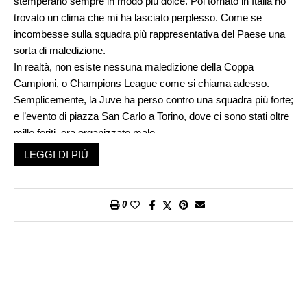
stemperano sempre in modo più dolce. Poi tornato in Italia ho
trovato un clima che mi ha lasciato perplesso. Come se
incombesse sulla squadra più rappresentativa del Paese una
sorta di maledizione.
In realtà, non esiste nessuna maledizione della Coppa
Campioni, o Champions League come si chiama adesso.
Semplicemente, la Juve ha perso contro una squadra più forte;
e l’evento di piazza San Carlo a Torino, dove ci sono stati oltre
mille feriti, era organizzato male.
Se è proprio necessario – ai tempi dell’Isis e della paura
LEGGI DI PIÙ
dell’Isis – tenere un grande assembramento in una piazza
barocca del centro storico (anziché magari in un parco, o
meglio ancora allo stadio come hanno fatto a Madrid), occorre
0
farlo in altro modo. In piazza San Carlo c’erano 30 mila tifosi
juventini: tanti quanti a Cardiff. Ma a Cardiff c’erano i metal
detector, la birra veniva servita in bicchieri di plastica e non in
bottiglia, nella folla erano numerosi gli agenti in borghese,
mimetizzati bene ma non benissimo, a vigilare sugli
assembramenti. Risultato: non è accaduto nulla, nonostante la