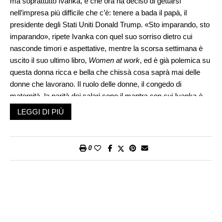
ma soprattutto Ivanka, e che ora ha deciso di gettarsi
nell’impresa più difficile che c’è: tenere a bada il papà, il
presidente degli Stati Uniti Donald Trump. «Sto imparando, sto
imparando», ripete Ivanka con quel suo sorriso dietro cui
nasconde timori e aspettative, mentre la scorsa settimana è
uscito il suo ultimo libro,
Women at work
, ed è già polemica su
questa donna ricca e bella che chissà cosa saprà mai delle
donne che lavorano. Il ruolo delle donne, il congedo di
maternità, la parità dei salari sono il mantra con cui Ivanka è
entrata alla Casa Bianca ed è già conosciuta al Congresso –
LEGGI DI PIÙ
ironia della sorte: assomiglia tanto a Hillary, quando parla – ma
ora il suo mandato è sempre più ampio, ha un ufficio tutto suo
di fianco al padre, interviene, organizza incontri con cadenza
0
precisa assieme ai ministri dell’Amministrazione, e quando
vuole parlare con il padre dice: «Lasciateci soli dieci minuti». È
in quelle piccole conversazioni famigliari che succedono molte
cose, si racconta, è lì che Ivanka si lascia andare anche alle
emozioni, leva la maschera dell’imperturbabilità, ed è solo una
figlia che dà un consiglio a un padre.