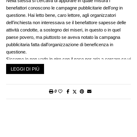
Nella stessa si cercava di appurare in quale misura i
benefattori conoscono le campagne pubblicitarie dell’
ong
in
questione. Hai letto bene, caro lettore, agli organizzatori
dell’inchiesta non interessava se il benefattore sapesse delle
attività condotte, a sostegno dei miseri, in questo o in quel
paese povero, ma piuttosto se aveva notato la campagna
pubblicitaria fatta dall’organizzazione di beneficenza in
questione.
Siccome io non vado in giro con il naso per aria a cercare se vi
sono cartelloni che parlano della miseria nel mondo ho risposto
LEGGI DI PIÙ
a tutte le domande del questionario per la negativa. A una
domanda finale aperta che dava la possibilità di esprimere la
mia opinione sulle campagne pubblicitarie di questo tipo ho
0
risposto che mi sembrava fossero solo uno sperpero di risorse
scarse che l’
ong
avrebbe fatto bene a utilizzare in modo più
diretto per alleviare la miseria. Per me questa inchiesta è
l’ultima prova (forse la più deleteria) di una tendenza alla
superprofessionalizzazione della raccolta di fondi a favore
delle persone o delle regioni bisognose alla quale