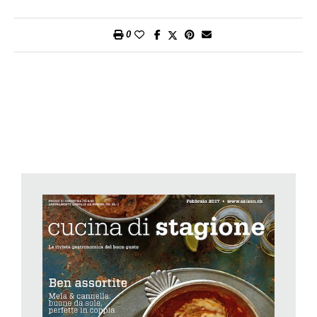
3.
Ungete una teglia con l’olio rimasto. Sistemate il pollo nella
teglia e spennellatelo bene con la marinata rimasta. Cuocetelo
0
in forno per circa 1½ ore. Togliete lo spago. Tagliate il pollo e
servitelo con la farcia. Accompagnate con spätzli.
Preparazione:
circa 40 minuti + cottura 1½ ore.
Per persona:
circa 29 g di proteine, 20 g di grassi, 15 g di
carboidrati, 1500 kJ/360 kcal.