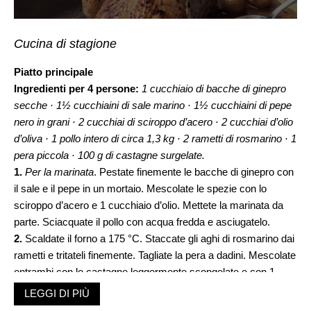
Cucina di stagione
Piatto principale
Ingredienti per 4 persone:
1 cucchiaio di bacche di ginepro
secche
· 1½ cucchiaini di sale marino
· 1½ cucchiaini di pepe
nero in grani
· 2 cucchiai di sciroppo d’acero
· 2 cucchiai d’olio
d’oliva
· 1 pollo intero di circa 1,3 kg
· 2 rametti di rosmarino
· 1
pera piccola
· 100 g di castagne surgelate.
1.
Per la marinata
. Pestate finemente le bacche di ginepro con
il sale e il pepe in un mortaio. Mescolate le spezie con lo
sciroppo d’acero e 1 cucchiaio d’olio. Mettete la marinata da
parte. Sciacquate il pollo con acqua fredda e asciugatelo.
2.
Scaldate il forno a 175 °C. Staccate gli aghi di rosmarino dai
rametti e tritateli finemente. Tagliate la pera a dadini. Mescolate
entrambi con le castagne leggermente scongelate e con 1
cucchiaino di marinata. Farcite il pollo con le castagne e
LEGGI DI PIÙ
sigillatelo con spago da cucina.