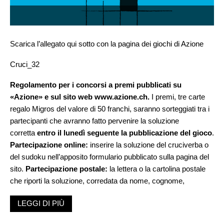
Scarica l’allegato qui sotto con la pagina dei giochi di Azione
Cruci_32
Regolamento per i concorsi a premi pubblicati su
«Azione» e sul sito web
www.azione.ch.
I premi, tre carte
regalo Migros del valore di 50 franchi, saranno sorteggiati tra i
partecipanti che avranno fatto pervenire la soluzione
corretta
entro il lunedì seguente la pubblicazione del gioco
.
Partecipazione online:
inserire la soluzione del cruciverba o
del sudoku nell’apposito formulario pubblicato sulla pagina del
sito.
Partecipazione postale:
la lettera o la cartolina postale
che riporti la soluzione, corredata da nome, cognome,
indirizzo, email del partecipante deve essere spedita a
LEGGI DI PIÙ
«Redazione Azione, Concorsi, C.P. 6315, 6901 Lugano». Non
si intratterrà corrispondenza sui concorsi. Le vie legali sono