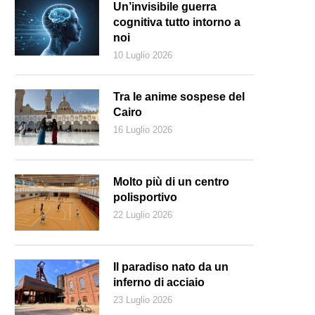
Un’invisibile guerra
cognitiva tutto intorno a
noi
10 Luglio 2026
Tra le anime sospese del
Cairo
16 Luglio 2026
Molto più di un centro
polisportivo
22 Luglio 2026
i studi dimostrano che gli effetti di un trattamento percepito come ingius
cchiaia (Magnific.com)
Il paradiso nato da un
inferno di acciaio
23 Luglio 2026