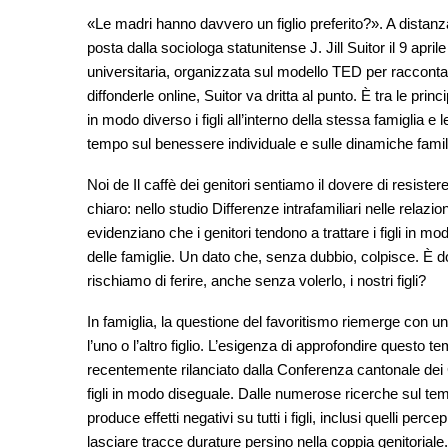
«Le madri hanno davvero un figlio preferito?». A distanz
posta dalla sociologa statunitense J. Jill Suitor il 9 ap
universitaria, organizzata sul modello TED per raccontare
diffonderle online, Suitor va dritta al punto. È tra le prin
in modo diverso i figli all’interno della stessa famigli
tempo sul benessere individuale e sulle dinamiche famili
Noi de Il caffè dei genitori sentiamo il dovere di resister
chiaro: nello studio Differenze intrafamiliari nelle relazioni
evidenziano che i genitori tendono a trattare i figli in m
delle famiglie. Un dato che, senza dubbio, colpisce. 
rischiamo di ferire, anche senza volerlo, i nostri figli?
In famiglia, la questione del favoritismo riemerge con un
l’uno o l’altro figlio. L’esigenza di approfondire questo 
recentemente rilanciato dalla Conferenza cantonale dei G
figli in modo diseguale. Dalle numerose ricerche sul tem
produce effetti negativi su tutti i figli, inclusi quelli perc
lasciare tracce durature persino nella coppia genitorial