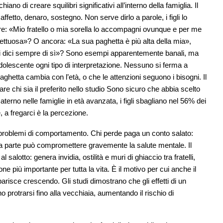
o di creare squilibri significativi all’interno della famiglia. Il
ffetto, denaro, sostegno. Non serve dirlo a parole, i figli lo
are: «Mio fratello o mia sorella lo accompagni ovunque e per me
ttuosa»? O ancora: «La sua paghetta è più alta della mia»,
lei dici sempre di sì»? Sono esempi apparentemente banali, ma
dolescente ogni tipo di interpretazione. Nessuno si ferma a
aghetta cambia con l’età, o che le attenzioni seguono i bisogni. Il
re chi sia il preferito nello studio Sono sicuro che abbia scelto
terno nelle famiglie in età avanzata, i figli sbagliano nel 56% dei
a fregarci è la percezione.
o problemi di comportamento. Chi perde paga un conto salato:
da parte può compromettere gravemente la salute mentale. Il
alotto: genera invidia, ostilità e muri di ghiaccio tra fratelli,
e più importante per tutta la vita. È il motivo per cui anche il
arisce crescendo. Gli studi dimostrano che gli effetti di un
 protrarsi fino alla vecchiaia, aumentando il rischio di