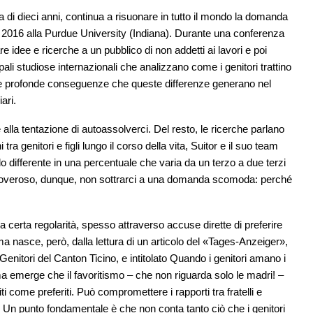
a di dieci anni, continua a risuonare in tutto il mondo la domanda
rile 2016 alla Purdue University (Indiana). Durante una conferenza
 idee e ricerche a un pubblico di non addetti ai lavori e poi
cipali studiose internazionali che analizzano come i genitori trattino
a e le profonde conseguenze che queste differenze generano nel
ari.
e alla tentazione di autoassolverci. Del resto, le ricerche parlano
 tra genitori e figli lungo il corso della vita, Suitor e il suo team
odo differente in una percentuale che varia da un terzo a due terzi
È doveroso, dunque, non sottrarci a una domanda scomoda: perché
a certa regolarità, spesso attraverso accuse dirette di preferire
tema nasce, però, dalla lettura di un articolo del «Tages-Anzeiger»,
enitori del Canton Ticino, e intitolato Quando i genitori amano i
a emerge che il favoritismo – che non riguarda solo le madri! –
epiti come preferiti. Può compromettere i rapporti tra fratelli e
e. Un punto fondamentale è che non conta tanto ciò che i genitori