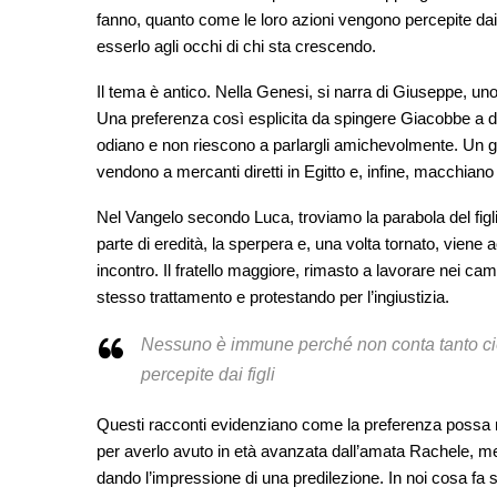
fanno, quanto come le loro azioni vengono percepite dai 
esserlo agli occhi di chi sta crescendo.
Il tema è antico. Nella Genesi, si narra di Giuseppe, uno de
Una preferenza così esplicita da spingere Giacobbe a don
odiano e non riescono a parlargli amichevolmente. Un gi
vendono a mercanti diretti in Egitto e, infine, macchiano
Nel Vangelo secondo Luca, troviamo la parabola del figliol
parte di eredità, la sperpera e, una volta tornato, viene
incontro. Il fratello maggiore, rimasto a lavorare nei camp
stesso trattamento e protestando per l’ingiustizia.
Nessuno è immune perché non conta tanto ciò 
percepite dai figli
Questi racconti evidenziano come la preferenza possa m
per averlo avuto in età avanzata dall’amata Rachele, ment
dando l’impressione di una predilezione. In noi cosa fa 