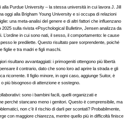
lla Purdue University – la stessa università in cui lavora J. Jill
gna oggi alla Brigham Young University e si occupa di relazioni
 figlie: una meta-analisi del genere e di altri fattori che influenzano
naio 2025 sulla rivista «Psychological Bulletin», Jensen analizza da
i. L’ordine in cui sono nati, il sesso, il comportamento: le cause
pesso le predilette. Questo risultato pare sorprendente, poiché
e figlie e tra madri e figli maschi.
ri risultano avvantaggiati: i primogeniti ottengono più libertà
nsare il contrario, dato che sono loro ad aprire la strada e gli
ca ricorrente. Il figlio minore, in ogni caso, aggiunge Suitor, è
 o più bisognoso di attenzione e sostegno.
collaborativi: sono i bambini facili, quelli organizzati e
he perché stancano meno i genitori. Questo è comprensibile, ma
lematici, non c’è il rischio di darli per scontati? Probabilmente,
rge con maggiore chiarezza, mentre quello più in difficoltà finisce