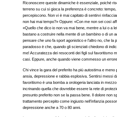
Riconoscere queste dinamiche è essenziale, poiché rischian
terreno su cui si gioca la preferenza è concreto: tempo, a
percepiscono. Non vi è mai capitato di sentirvi rinfacci
non hai mai tempo?» Oppure: «Con me non sei così affe
«Quello che dico io non va mai bene, mentre a lui o a 
bastano a costruire nella mente di un bambino o di un a
pensare che uno fa sport agonistico e l’altro no, che la p
paradosso è che, quando gli scienziati chiedono di indica
me! Accuratezza dei resoconti dei figli sul favoritismo ma
casi. Eppure, anche quando viene commesso un errore, 
Chi vince la gara del preferito ha più autostima e men
ansia, depressione e rabbia esplosiva. Sentirsi messi 
favoritismo è una bomba a orologeria lanciata in mezzo al s
incrinando quella che dovrebbe essere la rete di protezion
presunto preferito non se la passa bene. Il dolore non sp
trattamento percepito come ingiusto nell’infanzia possono
depressione anche a 70 o 80 anni.