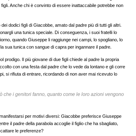
figli. Anche chi è convinto di essere inattaccabile potrebbe non
i dodici figli di Giacobbe, amato dal padre più di tutti gli altri.
argli una tunica speciale. Di conseguenza, i suoi fratelli lo
orno, quando Giuseppe li raggiunge nei campi, lo spogliano, lo
 la sua tunica con sangue di capra per ingannare il padre.
 prodigo. Il più giovane di due figli chiede al padre la propria
 accolto con una festa dal padre che lo vede da lontano e gli corre
i, si rifiuta di entrare, ricordando di non aver mai ricevuto lo
che i genitori fanno, quanto come le loro azioni vengono
anifestarsi per motivi diversi: Giacobbe preferisce Giuseppe
re il padre della parabola accoglie il figlio che ha sbagliato,
scattare le preferenze?