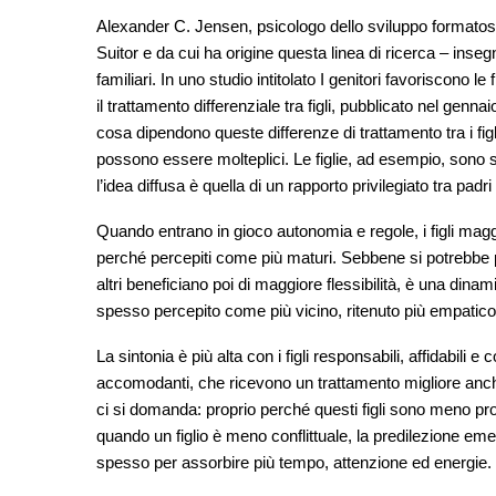
Alexander C. Jensen, psicologo dello sviluppo formatosi a
Suitor e da cui ha origine questa linea di ricerca – inse
familiari. In uno studio intitolato I genitori favoriscono le
il trattamento differenziale tra figli, pubblicato nel gen
cosa dipendono queste differenze di trattamento tra i figl
possono essere molteplici. Le figlie, ad esempio, sono s
l’idea diffusa è quella di un rapporto privilegiato tra padri 
Quando entrano in gioco autonomia e regole, i figli maggio
perché percepiti come più maturi. Sebbene si potrebbe pe
altri beneficiano poi di maggiore flessibilità, è una dinami
spesso percepito come più vicino, ritenuto più empatico
La sintonia è più alta con i figli responsabili, affidabili e 
accomodanti, che ricevono un trattamento migliore anc
ci si domanda: proprio perché questi figli sono meno prob
quando un figlio è meno conflittuale, la predilezione eme
spesso per assorbire più tempo, attenzione ed energie.