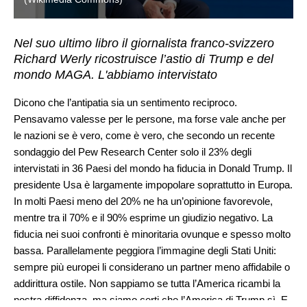
Nel suo ultimo libro il giornalista franco-svizzero
Richard Werly ricostruisce l’astio di Trump e del
mondo MAGA. L'abbiamo intervistato
Dicono che l’antipatia sia un sentimento reciproco.
Pensavamo valesse per le persone, ma forse vale anche per
le nazioni se è vero, come è vero, che secondo un recente
sondaggio del Pew Research Center solo il 23% degli
intervistati in 36 Paesi del mondo ha fiducia in Donald Trump. Il
presidente Usa è largamente impopolare soprattutto in Europa.
In molti Paesi meno del 20% ne ha un’opinione favorevole,
mentre tra il 70% e il 90% esprime un giudizio negativo. La
fiducia nei suoi confronti è minoritaria ovunque e spesso molto
bassa. Parallelamente peggiora l’immagine degli Stati Uniti:
sempre più europei li considerano un partner meno affidabile o
addirittura ostile. Non sappiamo se tutta l’America ricambi la
nostra diffidenza, ma siamo certi che l’America di Trump sì. E