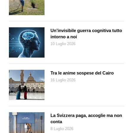
consolati del loro Paese d’origine, supplicando in preda al
terrore di essere rimpatriati. In qualche caso, le proteste hanno
avuto una piega tra il tragico e il grottesco. A KuGompo (città
che prima si chiamava East London), si è sparsa la voce che
Un’invisibile guerra cognitiva tutto
un nigeriano era stato incoronato re. Immediata la reazione,
intorno a noi
con una decina di auto date alle fiamme e negozi presi
10 Luglio 2026
d’assalto nella zona, abitata anche da somali e pakistani.
Immediato anche il sostegno di March and March e altre
organizzazioni analoghe. All’altro capo del Paese, a Pretoria,
un manipolo di manifestanti si è piazzato davanti
Tra le anime sospese del Cairo
all’ambasciata nigeriana con cartelli su cui era scritto
16 Luglio 2026
«abbasso il re Ibo!» (gli Ibo sono una delle maggiori etnie della
Nigeria). Gli animi si sono placati quando si è chiarito che si
era trattato di poco più di una manifestazione folkloristica e che
– come precisato dalla stessa ambasciata – «non c’è stata
nessuna incoronazione». A KuGompo City, come altrove
La Svizzera paga, accoglie ma non
attraverso il Paese, il danno ormai era fatto e migliaia di
conta
stranieri, sentendosi in pericolo di vita, sono stati fatti
8 Luglio 2026
rimpatriare dai rispettivi governi. Più attivo di tutti quello