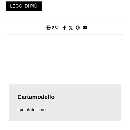
LEGGI DI PIÙ
0
Stoffa in cotone rosso
Macchina da cucire
Filo da cucito rosso e da ricamo nero
Ago da cucito, spilli
Bottone gioiello nero per il centro del fiore
Perline nere
Cartamodello
Stampante per cartamodello.
I petali del fiore
Bacchetta di legno (o uno strumento per risvoltare)
Resto di panno rosso per il retro
Base per spilla da cucire