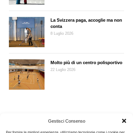
Ritagliate quindi:
La Svizzera paga, accoglie ma non
– 8 sagome del petalo piccolo, che accoppiate due a due
conta
formeranno 4 petali
8 Luglio 2026
– 10 sagome del petalo grande, che accoppiate due a due
formeranno 5 petali
Una volta completato il taglio, avrete tutti gli elementi necessari
Molto più di un centro polisportivo
per comporre il vostro papavero.
22 Luglio 2026
Gestisci Consenso
Per fornire le migliori esperienze, utilizziamo tecnologie come i cookie per