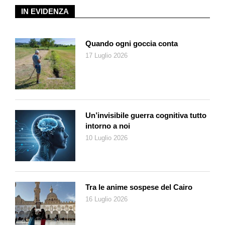
IN EVIDENZA
(I materiali li potete trovare presso la vostra filiale Migros con
reparto Bricolage)
Quando ogni goccia conta
Procedimento
17 Luglio 2026
Stampate e ritagliate i cartamodelli dei petali nelle due
dimensioni previste. Per velocizzare il lavoro, piegate la stoffa
di cotone rossa fino a ottenere quattro strati e fissate i
cartamodelli con gli spilli.
Un’invisibile guerra cognitiva tutto
intorno a noi
10 Luglio 2026
Tra le anime sospese del Cairo
16 Luglio 2026