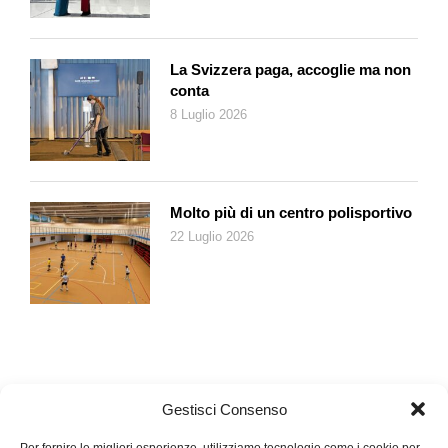
messa fuori legge di categorie quali i «figli dei fiori»),
Nel nido
dei serpenti
si propone come un pubblico ragionamento sulle
pericolosissime conseguenze che azioni del genere hanno e
La Svizzera paga, accoglie ma non
avranno sul vivere civile della società tutta.
conta
8 Luglio 2026
Molto più di un centro polisportivo
22 Luglio 2026
Gestisci Consenso