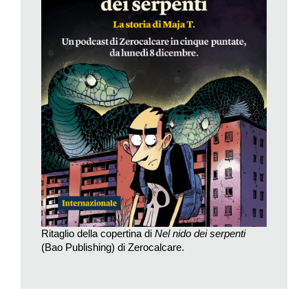
Ne emerge il quadro di una Germania insospettabilmente
permeata da organizzazioni neonaziste, che dai primi del
2000, avvalendosi di appoggi, protezioni e vaste reti di
supporto, hanno lasciato un reticolo di scie di sangue lungo il
loro percorso. L’attivismo antifascista di Maja T. ha le sue
radici proprio in queste storie, che riportano gli esiti del
crescente odio razziale di cui la sua generazione è stata
testimone sin dall’infanzia. Parallelamente, Zerocalcare
racconta anche della propria giovinezza a Roma e di quando,
sempre nella fase iniziale del nuovo millennio, i ripetuti attacchi
di neofascisti e naziskin fuori dai centri sociali, dai locali e in
prossimità dei luoghi di ritrovo «delle zecche» (epiteto
romanesco col quale ci si riferisce ai giovani di sinistra) erano
Ritaglio della copertina di
Nel nido dei serpenti
una consuetudine alla quale si era abituati.
(Bao Publishing) di Zerocalcare.
La forza del podcast di Zerocalcare risiede sia nella scelta di
indagare con perizia la preoccupante questione dell’attuale
perdita dei valori democratici sui quali, dalla fine della Seconda