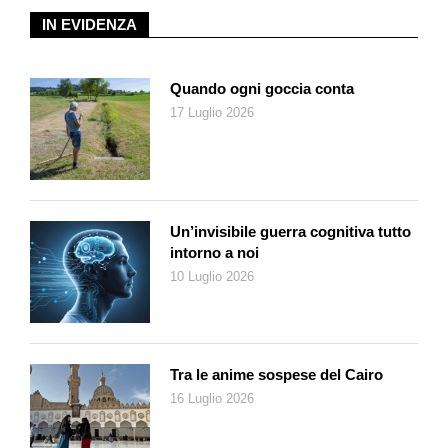
guerra mondiale, il nostro vivere civile, ufficialmente, risultava
IN EVIDENZA
essere fondato, sia nel modo con cui le sue riflessioni, le
piccole storie e il resoconto dei fatti di cronaca sono raccontati.
Il linguaggio di Zerocalcare, naturalmente, qui è il medesimo su
Quando ogni goccia conta
cui sono imperniati i suoi fumetti e le sue animazioni. La sua
17 Luglio 2026
parlata in gergo, fatta di frasi smozzicate, risposte pronte e
trovate assolutamente esilaranti trascina l’ascoltatore di
episodio in episodio, mentre le musiche di Giancane e
l’accurata sonorizzazione di Jonathan Zenti ne accompagnano
le soluzioni narrative.
Un’invisibile guerra cognitiva tutto
intorno a noi
Oggi che Donald Trump, la notizia è di alcuni mesi fa, ha
10 Luglio 2026
firmato un ordine esecutivo col quale definisce Antifa – termine
con cui negli Stati Uniti, ma non solo, si fa generale riferimento
ai movimenti di sinistra che nel corso di manifestazioni
ricorrerebbero all’uso della forza – «un’organizzazione di
Tra le anime sospese del Cairo
terrorismo interno» (e qui si sottolinea ancora, come ben
16 Luglio 2026
espresso dal podcast, che alla voce Antifa non corrisponde
struttura alcuna e che decisioni tali sono paragonabili alla