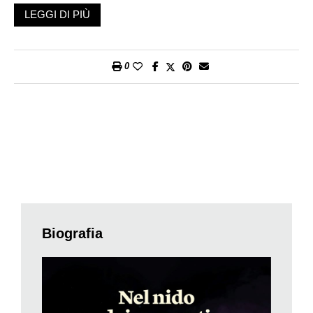
ricordasse, con altri è stata accusata, senza prove certe, di
LEGGI DI PIÙ
aggressione ai danni di alcuni neonazisti.
Al contempo, proprio su Maja T. e sulla base di quanto
0
realizzato, Zerocalcare ha pubblicato un omonimo podcast per
«Internazionale», settimanale che regolarmente accoglie i suoi
reportage e col quale collabora da molto. Strutturato sull’arco di
cinque episodi – più un sesto episodio extra, realizzato in
seguito alla conclusione del processo di primo grado – alla
stregua del fumetto, il podcast di
Nel nido dei serpenti
non si
concentra sul profilo del singolo, mettendone a fuoco gli aspetti
biografici o strettamente personali (anche perché non è questo
quanto è emerso dalle ricerche che stanno alla base del
lavoro). Per raccontare la vicenda Zerocalcare intreccia invece
Biografia
una serie di incontri avuti sul campo, quando si è recato a
Jena, città della Turingia di cui Maja T. è originaria, dai quali
attinge per restituire il contesto storico e sociale che ha
preparato il terreno alle gravi problematiche politiche che il
caso solleva.