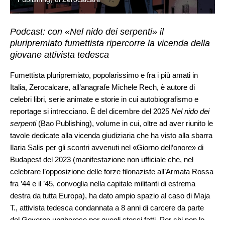
Podcast: con «Nel nido dei serpenti» il
pluripremiato fumettista ripercorre la vicenda della
giovane attivista tedesca
Fumettista pluripremiato, popolarissimo e fra i più amati in
Italia, Zerocalcare, all’anagrafe Michele Rech, è autore di
celebri libri, serie animate e storie in cui autobiografismo e
reportage si intrecciano. È del dicembre del 2025
Nel nido dei
serpenti
(Bao Publishing), volume in cui, oltre ad aver riunito le
tavole dedicate alla vicenda giudiziaria che ha visto alla sbarra
Ilaria Salis per gli scontri avvenuti nel «Giorno dell’onore» di
Budapest del 2023 (manifestazione non ufficiale che, nel
celebrare l’opposizione delle forze filonaziste all’Armata Rossa
fra ’44 e il ’45, convoglia nella capitale militanti di estrema
destra da tutta Europa), ha dato ampio spazio al caso di Maja
T., attivista tedesca condannata a 8 anni di carcere da parte
del Governo ungherese per quegli stessi fatti. Per chi non lo