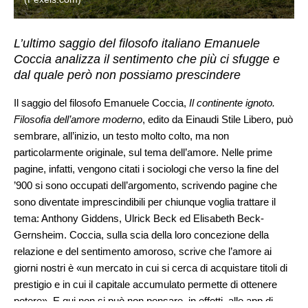
L’ultimo saggio del filosofo italiano Emanuele
Coccia analizza il sentimento che più ci sfugge e
dal quale però non possiamo prescindere
Il saggio del filosofo Emanuele Coccia,
Il continente ignoto.
Filosofia dell’amore moderno
, edito da Einaudi Stile Libero, può
sembrare, all’inizio, un testo molto colto, ma non
particolarmente originale, sul tema dell’amore. Nelle prime
pagine, infatti, vengono citati i sociologi che verso la fine del
’900 si sono occupati dell’argomento, scrivendo pagine che
sono diventate imprescindibili per chiunque voglia trattare il
tema: Anthony Giddens, Ulrick Beck ed Elisabeth Beck-
Gernsheim. Coccia, sulla scia della loro concezione della
relazione e del sentimento amoroso, scrive che l’amore ai
giorni nostri è «un mercato in cui si cerca di acquistare titoli di
prestigio e in cui il capitale accumulato permette di ottenere
potere». E qui non si può non pensare, in effetti, alle app di