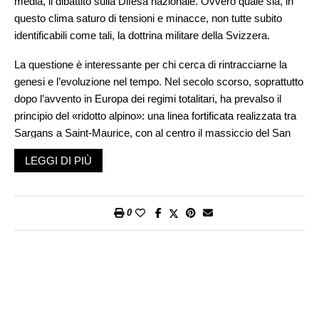
media, il dibattito sulla Difesa nazionale. Ovvero quale sia, in
questo clima saturo di tensioni e minacce, non tutte subito
identificabili come tali, la dottrina militare della Svizzera.
La questione è interessante per chi cerca di rintracciarne la
genesi e l’evoluzione nel tempo. Nel secolo scorso, soprattutto
dopo l’avvento in Europa dei regimi totalitari, ha prevalso il
principio del «ridotto alpino»: una linea fortificata realizzata tra
Sargans a Saint-Maurice, con al centro il massiccio del San
Gottardo. L’ispirazione proveniva dall’architettura militare
LEGGI DI PIÙ
medievale, come si legge in un opuscolo sul «réduit national»
redatto nel 1943 dal colonnello Louis Couchepin: «Il ridotto è
l’opera interna di una fortezza, come la cittadella era il ridotto
0
della roccaforte ed il mastio quello dell’intero castello». C’era
però un problema: il complesso era pensato per ospitare la
truppa, i cannoni, le mitragliatrici, i mortai, i depositi di
munizioni e di viveri, non la popolazione civile, la quale si
sarebbe trovata alla mercé del nemico, la cui avanzata si
sarebbe estesa all’intera regione dell’altopiano. Quanto a lungo